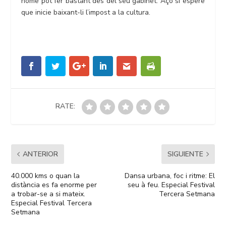
home pot fer bastant des del seu gabinet. Açò sí espere
que inicie baixant-li l’impost a la cultura.
RATE:
ANTERIOR
SIGUIENTE
40.000 kms o quan la
Dansa urbana, foc i ritme: El
distància es fa enorme per
seu à feu. Especial Festival
a trobar-se a si mateix.
Tercera Setmana
Especial Festival Tercera
Setmana