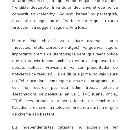
xafarderies del cor, tot i que no pot negar-se que aquest
“rendible destarote” li va durar deu anys el que ho va
convertir en «celebrity». Aquest “karma” ho perseguirà,
fins i tot en seguir-ho en Twitter recorde que la xarxa
virtual em va suggerir seguir a Ana Rosa.
Mentre feia televisió va escriure diversos llibres
(novel·les, relats, llibres de viatges) i va guanyar alguns
importants premis de literatura; la gent igualment oblida
que en aqueix temps també va estar al capdavant de
debats polítics. Prèviament va ser presentador de
noticieros de televisió. He de dir que jo mai ho vaig veure
en Telecinco doncs em negue a veure els programes del
cor, ho recorde pel seu últim treball televisiu
‘Destinacions de pel·lícula’ en La 1 TVE (Canal oficial,
2016) més proper a la seua faceta de membre de
l’acadèmia de cinema i televisió. Si ell era qui feia el guió
de cinema sap bastant.
Els independentistes catalans ho acusen de fer