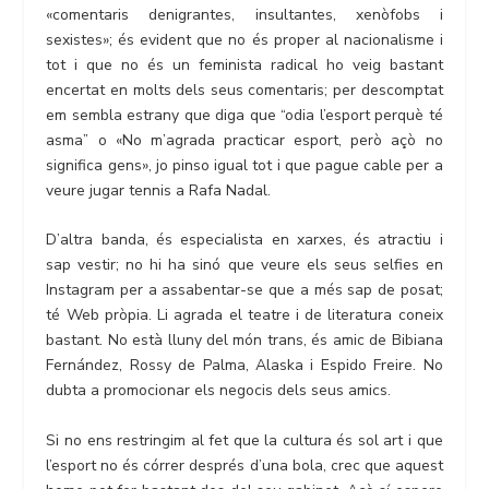
«comentaris denigrantes, insultantes, xenòfobs i
sexistes»; és evident que no és proper al nacionalisme i
tot i que no és un feminista radical ho veig bastant
encertat en molts dels seus comentaris; per descomptat
em sembla estrany que diga que “odia l’esport perquè té
asma” o «No m’agrada practicar esport, però açò no
significa gens», jo pinso igual tot i que pague cable per a
veure jugar tennis a Rafa Nadal.
D’altra banda, és especialista en xarxes, és atractiu i
sap vestir; no hi ha sinó que veure els seus selfies en
Instagram per a assabentar-se que a més sap de posat;
té Web pròpia. Li agrada el teatre i de literatura coneix
bastant. No està lluny del món trans, és amic de Bibiana
Fernández, Rossy de Palma, Alaska i Espido Freire. No
dubta a promocionar els negocis dels seus amics.
Si no ens restringim al fet que la cultura és sol art i que
l’esport no és córrer després d’una bola, crec que aquest