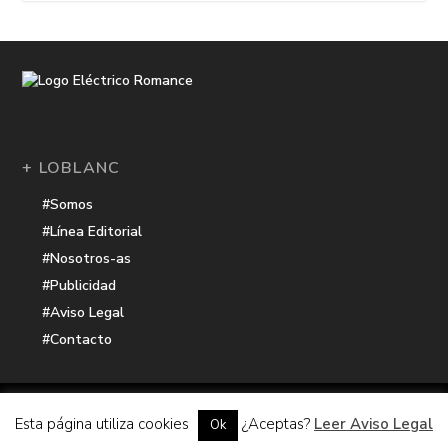
+ LOBLANC
#Somos
#Línea Editorial
#Nosotros-as
#Publicidad
#Aviso Legal
#Contacto
Una receta de
| Cocinada con cariño por
Electrico Romance
Esta página utiliza cookies
¿Aceptas?
Leer Aviso Legal
Ok
Hacker Harbor