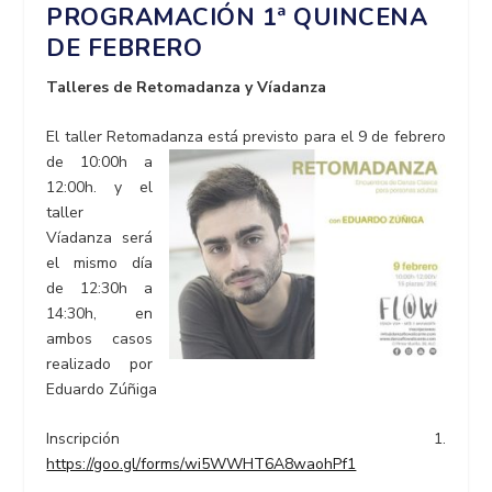
PROGRAMACIÓN 1ª QUINCENA
DE FEBRERO
T
alleres de Retomadanza y Víadanza
El taller Retomadanza está previsto para el 9 de febrero
de 10:00h a
12:00h. y el
taller
Víadanza será
el mismo día
de 12:30h a
14:30h, en
ambos casos
realizado por
Eduardo Zúñiga
Inscripción 1.
https://goo.gl/forms/wi5WWHT6A8waohPf1