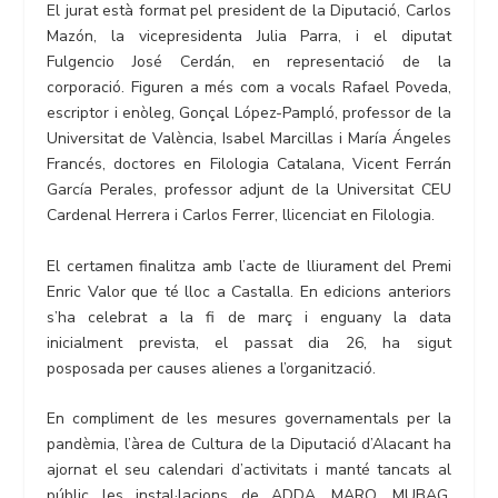
El jurat està format pel president de la Diputació, Carlos
Mazón, la vicepresidenta Julia Parra, i el diputat
Fulgencio José Cerdán, en representació de la
corporació. Figuren a més com a vocals Rafael Poveda,
escriptor i enòleg, Gonçal López-Pampló, professor de la
Universitat de València, Isabel Marcillas i María Ángeles
Francés, doctores en Filologia Catalana, Vicent Ferrán
García Perales, professor adjunt de la Universitat CEU
Cardenal Herrera i Carlos Ferrer, llicenciat en Filologia.
El certamen finalitza amb l’acte de lliurament del Premi
Enric Valor que té lloc a Castalla. En edicions anteriors
s’ha celebrat a la fi de març i enguany la data
inicialment prevista, el passat dia 26, ha sigut
posposada per causes alienes a l’organització.
En compliment de les mesures governamentals per la
pandèmia, l’àrea de Cultura de la Diputació d’Alacant ha
ajornat el seu calendari d’activitats i manté tancats al
públic les instal·lacions de ADDA, MARQ, MUBAG,