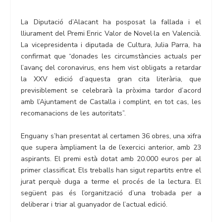
La Diputació d’Alacant ha posposat la fallada i el
lliurament del Premi Enric Valor de Novel·la en Valencià.
La vicepresidenta i diputada de Cultura, Julia Parra, ha
confirmat que “donades les circumstàncies actuals per
l’avanç del coronavirus, ens hem vist obligats a retardar
la XXV edició d’aquesta gran cita literària, que
previsiblement se celebrarà la pròxima tardor d’acord
amb l’Ajuntament de Castalla i complint, en tot cas, les
recomanacions de les autoritats”.
Enguany s’han presentat al certamen 36 obres, una xifra
que supera àmpliament la de l’exercici anterior, amb 23
aspirants. El premi està dotat amb 20.000 euros per al
primer classificat. Els treballs han sigut repartits entre el
jurat perquè duga a terme el procés de la lectura. El
següent pas és l’organització d’una trobada per a
deliberar i triar al guanyador de l’actual edició.