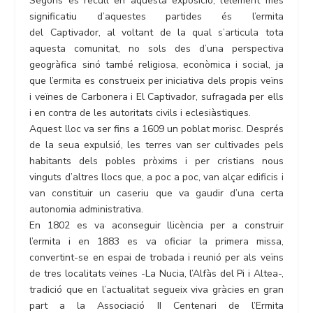
Segons es recull en aquesta exposició, l’element més
significatiu d’aquestes partides és l’ermita
del Captivador, al voltant de la qual s’articula tota
aquesta comunitat, no sols des d’una perspectiva
geogràfica sinó també religiosa, econòmica i social, ja
que l’ermita es construeix per iniciativa dels propis veïns
i veïnes de Carbonera i El Captivador, sufragada per ells
i en contra de les autoritats civils i eclesiàstiques.
Aquest lloc va ser fins a 1609 un poblat morisc. Després
de la seua expulsió, les terres van ser cultivades pels
habitants dels pobles pròxims i per cristians nous
vinguts d’altres llocs que, a poc a poc, van alçar edificis i
van constituir un caseriu que va gaudir d’una certa
autonomia administrativa.
En 1802 es va aconseguir llicència per a construir
l’ermita i en 1883 es va oficiar la primera missa,
convertint-se en espai de trobada i reunió per als veïns
de tres localitats veïnes -La Nucia, l’Alfàs del Pi i Altea-,
tradició que en l’actualitat segueix viva gràcies en gran
part a la Associació II Centenari de l’Ermita