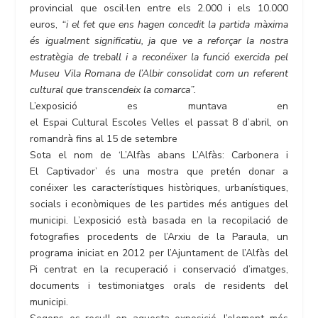
provincial que oscil·len entre els 2.000 i els 10.000
euros,
“i el fet que ens hagen concedit la partida màxima
és igualment significatiu, ja que ve a reforçar la nostra
estratègia de treball i a reconéixer la funció exercida pel
Museu Vila Romana de l’Albir consolidat com un referent
cultural que transcendeix la comarca”.
L’exposició es muntava en
el Espai Cultural Escoles Velles el passat 8 d’abril, on
romandrà fins al 15 de setembre
Sota el nom de ‘L’Alfàs abans L’Alfàs: Carbonera i
El Captivador’ és una mostra que pretén donar a
conéixer les característiques històriques, urbanístiques,
socials i econòmiques de les partides més antigues del
municipi. L’exposició està basada en la recopilació de
fotografies procedents de l’Arxiu de la Paraula, un
programa iniciat en 2012 per l’Ajuntament de l’Alfàs del
Pi centrat en la recuperació i conservació d’imatges,
documents i testimoniatges orals de residents del
municipi.