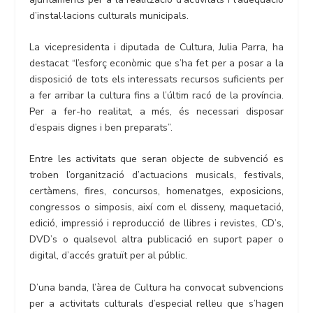
d’instal·lacions culturals municipals.
La vicepresidenta i diputada de Cultura, Julia Parra, ha
destacat “l’esforç econòmic que s’ha fet per a posar a la
disposició de tots els interessats recursos suficients per
a fer arribar la cultura fins a l’últim racó de la província.
Per a fer-ho realitat, a més, és necessari disposar
d’espais dignes i ben preparats”.
Entre les activitats que seran objecte de subvenció es
troben l’organització d’actuacions musicals, festivals,
certàmens, fires, concursos, homenatges, exposicions,
congressos o simposis, així com el disseny, maquetació,
edició, impressió i reproducció de llibres i revistes, CD’s,
DVD’s o qualsevol altra publicació en suport paper o
digital, d’accés gratuït per al públic.
D’una banda, l’àrea de Cultura ha convocat subvencions
per a activitats culturals d’especial relleu que s’hagen