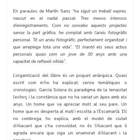
En paraules de Martín Sanz
“ha sigut un treball expres,
nascut en el nadal passat. Tres mesos intensos
d’enregistraments. Com no concebo aquests projectes
sense la part gràfica, he comptat amb l’arxiu fotogràfic
personal. Té un arxiu fotogràfic, perfectament organitzat i
que arreplega tota una vida”. “El manté els seus actius
personals quasi com un jove de 30 anys amb una
capacitat de reflexió nítida”.
L’organització del llibre és un poquet anàrquica. Quasi
escrit com m’ho ha explicat, sense temàtiques o
cronologies. García Solera és paradigma de la tenacitat
l’esforç i la constància que no ha variat un àpex amb els
anys. Un home que va apreciar molt al seu pare. Un
home que es desperta al matí i escolta a l’Escamarlà. Ell
no combrega, ho explica, amb el model de ciutat
d’Alacant que s’ha consolidat, no és l’Alacant que li
agrada encara que siga un enamorat d’Alacant i la