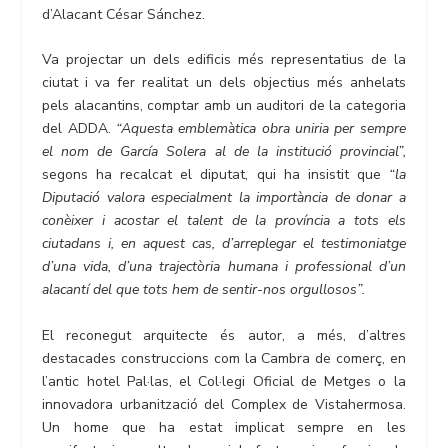
d’Alacant César Sánchez.
Va projectar un dels edificis més representatius de la
ciutat i va fer realitat un dels objectius més anhelats
pels alacantins, comptar amb un auditori de la categoria
del ADDA.
“Aquesta emblemàtica obra uniria per sempre
el nom de García Solera al de la institució provincial”,
segons ha recalcat el diputat, qui ha insistit que
“la
Diputació valora especialment la importància de donar a
conèixer i acostar el talent de la província a tots els
ciutadans i, en aquest cas, d’arreplegar el testimoniatge
d’una vida, d’una trajectòria humana i professional d’un
alacantí del que tots hem de sentir-nos orgullosos”.
El reconegut arquitecte és autor, a més, d’altres
destacades construccions com la Cambra de comerç, en
l’antic hotel Pal·las, el Col·legi Oficial de Metges o la
innovadora urbanització del Complex de Vistahermosa.
Un home que ha estat implicat sempre en les