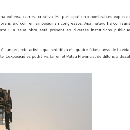
 una extensa carrera creativa. Ha participat en innombrables exposici
mporani, així com en simposiums i congressos. Així mateix, ha comisari
erra i la seua obra està present en diverses institucions públique
 és un projecte artístic que sintetitza els quatre últims anys de la vid
te. L’exposició es podrà visitar en el Palau Provincial de dilluns a diss