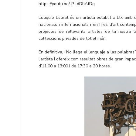
https://youtu.be/-P-ldDhAfDg
Eutiquio Estirat és un artista establit a Elx amb
nacionals i internacionals i en fires d’art conte
projectes de rellevants artistes de la nostra t
col·leccions privades de tot el món.
En definitiva, “No llega el lenguaje a las palabras”
l’artista i ofereix com resultat obres de gran impac
d’11:00 a 13:00 i de 17:30 a 20 hores.