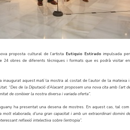
ova proposta cultural de l’artista
Eutiquio Estirado
impulsada per
de 24 obres de diferents tècniques i formats que es podrà visitar en
ha inaugurat aquest matí la mostra al costat de l’autor de la mateixa i
itat.
“Des de la Diputació d’Alacant proposem una nova cita amb l’art de
itat de conèixer la nostra diversa i variada oferta”.
 enguany ha presentat una desena de mostres. En aquest cas, tal com
ca molt elaborada, d’una gran capacitat i amb un extraordinari domini de
teressant reflexió intelectiva sobre l’entropia”.