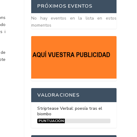
PRÓXIMOS EVENTOS
ons
No hay eventos en la lista en estos
ado
momentos
s i
a de
abte
VALORACIONES
Striptease Verbal: poesía tras el
biombo
PUNTUACIÓN:
15%