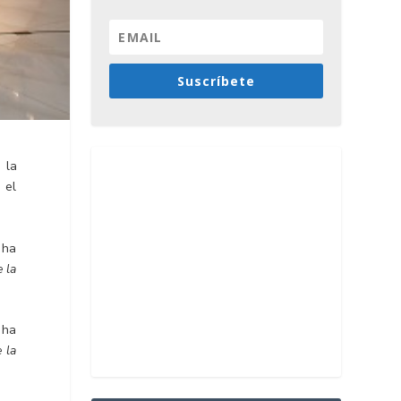
Suscríbete
 la
 el
 ha
 la
 ha
 la