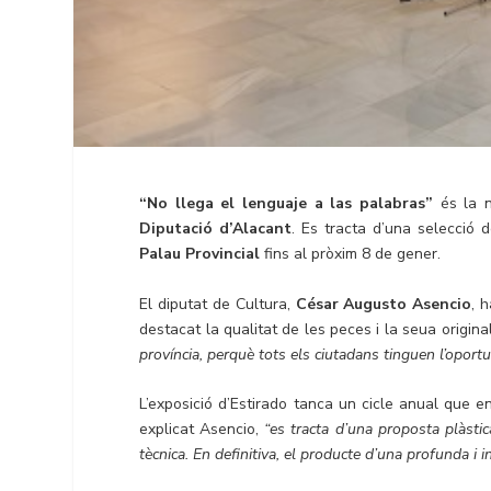
“No llega el lenguaje a las palabras”
és la n
Diputació d’Alacant
. Es tracta d’una selecció 
Palau Provincial
fins al pròxim 8 de gener.
El diputat de Cultura,
César Augusto Asencio
, 
destacat la qualitat de les peces i la seua original
província, perquè tots els ciutadans tinguen l’oportun
L’exposició d’Estirado tanca un cicle anual que
explicat Asencio,
“es tracta d’una proposta plàsti
tècnica. En definitiva, el producte d’una profunda i in