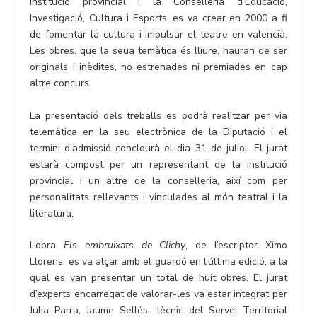
institució provincial i la Conselleria d’Educació,
Investigació, Cultura i Esports, es va crear en 2000 a fi
de fomentar la cultura i impulsar el teatre en valencià.
Les obres, que la seua temàtica és lliure, hauran de ser
originals i inèdites, no estrenades ni premiades en cap
altre concurs.
La presentació dels treballs es podrà realitzar per via
telemàtica en la seu electrònica de la Diputació i el
termini d’admissió conclourà el dia 31 de juliol. El jurat
estarà compost per un representant de la institució
provincial i un altre de la conselleria, així com per
personalitats rellevants i vinculades al món teatral i la
literatura.
L’obra
Els embruixats de Clichy
, de l’escriptor Ximo
Llorens, es va alçar amb el guardó en l’última edició, a la
qual es van presentar un total de huit obres. El jurat
d’experts encarregat de valorar-les va estar integrat per
Julia Parra, Jaume Sellés, tècnic del Servei Territorial