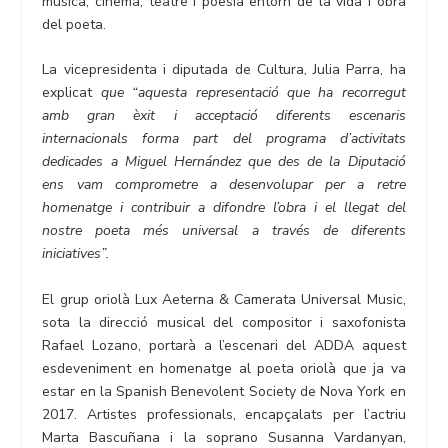
música, cinema, teatre i poesia entorn de la vida i obra
del poeta.
La vicepresidenta i diputada de Cultura, Julia Parra, ha
explicat
que “aquesta representació que ha recorregut
amb gran èxit i acceptació diferents escenaris
internacionals forma part del programa d’activitats
dedicades a Miguel Hernández que des de la Diputació
ens vam comprometre a desenvolupar per a retre
homenatge i contribuir a difondre l’obra i el llegat del
nostre poeta més universal a través de diferents
iniciatives”.
El grup oriolà Lux Aeterna & Camerata Universal Music,
sota la direcció musical del compositor i saxofonista
Rafael Lozano, portarà a l’escenari del ADDA aquest
esdeveniment en homenatge al poeta oriolà que ja va
estar en la Spanish Benevolent Society de Nova York en
2017. Artistes professionals, encapçalats per l’actriu
Marta Bascuñana i la soprano Susanna Vardanyan,