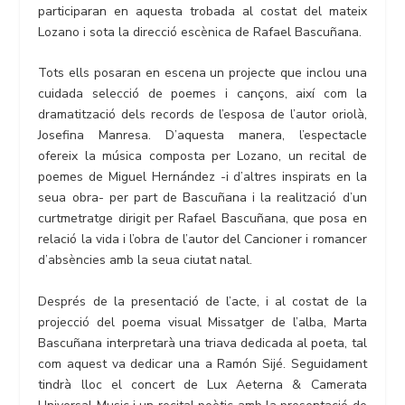
participaran en aquesta trobada al costat del mateix
Lozano i sota la direcció escènica de Rafael Bascuñana.
Tots ells posaran en escena un projecte que inclou una
cuidada selecció de poemes i cançons, així com la
dramatització dels records de l’esposa de l’autor oriolà,
Josefina Manresa. D’aquesta manera, l’espectacle
ofereix la música composta per Lozano, un recital de
poemes de Miguel Hernández -i d’altres inspirats en la
seua obra- per part de Bascuñana i la realització d’un
curtmetratge dirigit per Rafael Bascuñana, que posa en
relació la vida i l’obra de l’autor del Cancioner i romancer
d’absències amb la seua ciutat natal.
Després de la presentació de l’acte, i al costat de la
projecció del poema visual Missatger de l’alba, Marta
Bascuñana interpretarà una triava dedicada al poeta, tal
com aquest va dedicar una a Ramón Sijé. Seguidament
tindrà lloc el concert de Lux Aeterna & Camerata