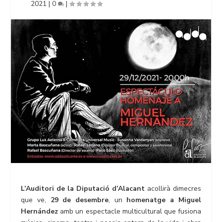
2021
|
0
|
L’Auditori de la Diputació d’Alacant
acollirà dimecres
que ve,
29 de desembre
, un
homenatge a Miguel
Hernández
amb un espectacle multicultural que fusiona