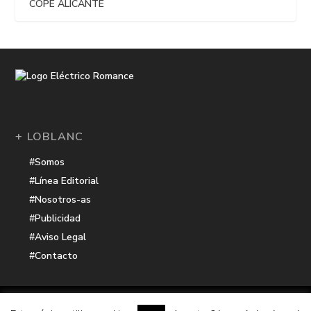
COPE ALICANTE
+ LOBLANC
#Somos
#Línea Editorial
#Nosotros-as
#Publicidad
#Aviso Legal
#Contacto
Una receta de
| Cocinada con cariño por
Electrico Romance