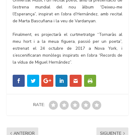
Universal Music i un recital poètic amb la presentació de
l’estrena mundial del nou àlbum “Deixeu-me
l’Esperança”, inspirat en l’obra d’Hernández, amb recital
de Marta Bascuñana i la veu de Vardanyan.
Finalment, es projectarà el curtmetratge “Tornaràs al
meu hort i a la meua figuera, passió per un poeta”,
estrenat el 24 octubre de 2017 a Nova York, i
s’escenificaran monòlegs inspirats en l’obra “Records de
la vídua de Miguel Hernández”.
RATE:
ANTERIOR
SIGUIENTE