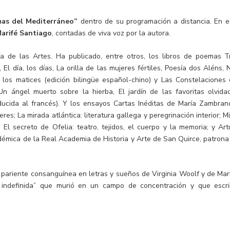
as del Mediterráneo”
dentro de su programación a distancia. En e
arifé Santiago
, contadas de viva voz por la autora.
ría de las Artes. Ha publicado, entre otros, los libros de poemas T
l día, los días, La orilla de las mujeres fértiles, Poesía dos Aléns, 
los matices (edición bilingüe español-chino) y Las Constelaciones 
Un ángel muerto sobre la hierba, El jardín de las favoritas olvida
aducida al francés). Y los ensayos Cartas Inéditas de María Zambran
es; La mirada atlántica: literatura gallega y peregrinación interior; Mi
El secreto de Ofelia: teatro, tejidos, el cuerpo y la memoria; y Art
adémica de la Real Academia de Historia y Arte de San Quirce, patrona
 pariente consanguínea en letras y sueños de Virginia Woolf y de Mar
e indefinida” que murió en un campo de concentración y que escri
.