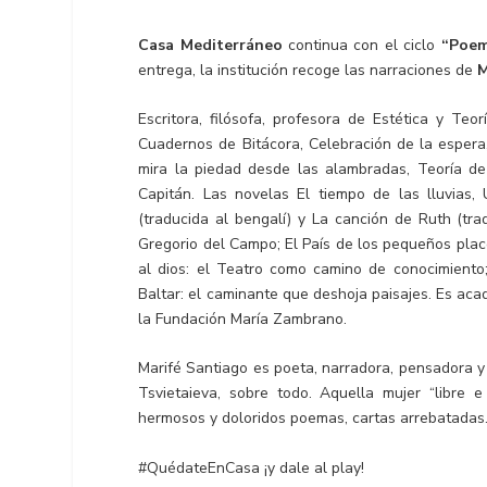
Casa Mediterráneo
continua con el ciclo
“Poem
entrega, la institución recoge las narraciones de
M
Escritora, filósofa, profesora de Estética y Teo
Cuadernos de Bitácora, Celebración de la espera, E
mira la piedad desde las alambradas, Teoría de 
Capitán. Las novelas El tiempo de las lluvias, 
(traducida al bengalí) y La canción de Ruth (tr
Gregorio del Campo; El País de los pequeños placer
al dios: el Teatro como camino de conocimiento; 
Baltar: el caminante que deshoja paisajes. Es ac
la Fundación María Zambrano.
Marifé Santiago es poeta, narradora, pensadora y
Tsvietaieva, sobre todo. Aquella mujer “libre 
hermosos y doloridos poemas, cartas arrebatadas
#QuédateEnCasa ¡y dale al play!