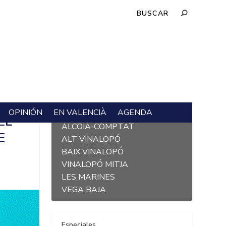
OPINIÓN
EN VALENCIÀ
AGENDA
L´ALACANTÍ
EL
ALCOIÀ-COMPTAT
E
ALT VINALOPÓ
BAIX VINALOPÓ
VINALOPÓ MITJA
LES MARINES
VEGA BAJA
Especiales