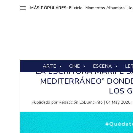
MÁS POPULARES:
El ciclo “Momentos Alhambra” lle
ARTE
CINE
ESCENA
LE
LA ESCRITORA MARIFÉ S
MEDITERRÁNEO” DONDE
LOS 
Publicado por
Redacción LoBlanc.info
|
04 May 2020