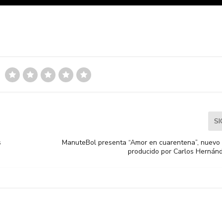
S
s
ManuteBol presenta “Amor en cuarentena”, nuevo 
producido por Carlos Herná