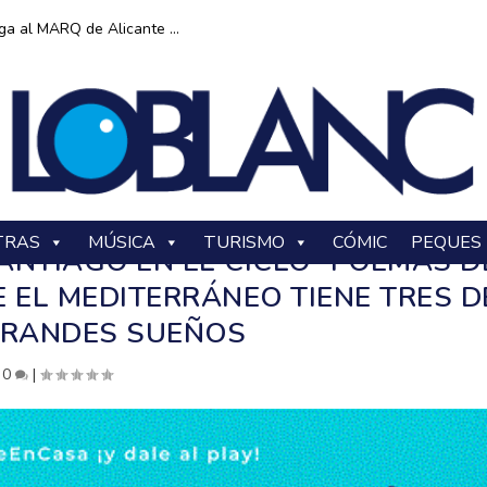
ga al MARQ de Alicante ...
TRAS
MÚSICA
TURISMO
CÓMIC
PEQUES
ANTIAGO EN EL CICLO “POEMAS D
 EL MEDITERRÁNEO TIENE TRES D
GRANDES SUEÑOS
|
0
|