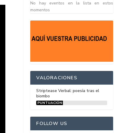
No hay eventos en la lista en estos
momentos
VALORACIONES
Striptease Verbal: poesía tras el
biombo
PUNTUACIÓN:
15%
FOLLOW US