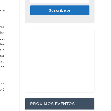
sta
Suscríbete
res
Nos
del
das
o a
rar
uro
 de
ina
bió
PRÓXIMOS EVENTOS