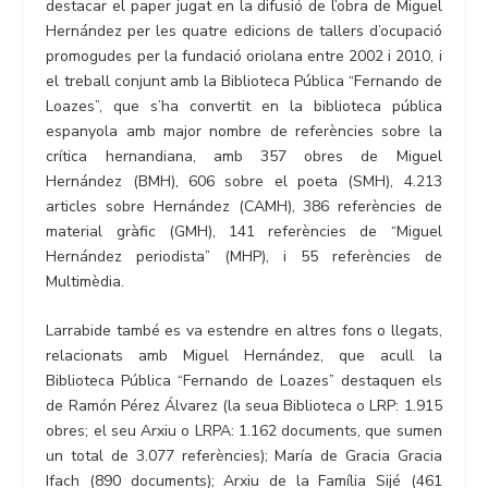
destacar el paper jugat en la difusió de l’obra de Miguel
Hernández per les quatre edicions de tallers d’ocupació
promogudes per la fundació oriolana entre 2002 i 2010, i
el treball conjunt amb la Biblioteca Pública “Fernando de
Loazes”, que s’ha convertit en la biblioteca pública
espanyola amb major nombre de referències sobre la
crítica hernandiana, amb 357 obres de Miguel
Hernández (BMH), 606 sobre el poeta (SMH), 4.213
articles sobre Hernández (CAMH), 386 referències de
material gràfic (GMH), 141 referències de “Miguel
Hernández periodista” (MHP), i 55 referències de
Multimèdia.
Larrabide també es va estendre en altres fons o llegats,
relacionats amb Miguel Hernández, que acull la
Biblioteca Pública “Fernando de Loazes” destaquen els
de Ramón Pérez Álvarez (la seua Biblioteca o LRP: 1.915
obres; el seu Arxiu o LRPA: 1.162 documents, que sumen
un total de 3.077 referències); María de Gracia Gracia
Ifach (890 documents); Arxiu de la Família Sijé (461