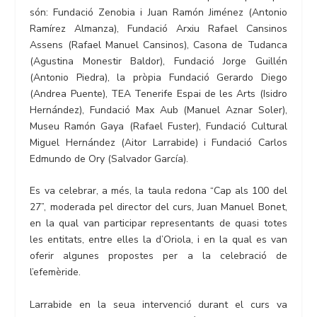
són: Fundació Zenobia i Juan Ramón Jiménez (Antonio
Ramírez Almanza), Fundació Arxiu Rafael Cansinos
Assens (Rafael Manuel Cansinos), Casona de Tudanca
(Agustina Monestir Baldor), Fundació Jorge Guillén
(Antonio Piedra), la pròpia Fundació Gerardo Diego
(Andrea Puente), TEA Tenerife Espai de les Arts (Isidro
Hernández), Fundació Max Aub (Manuel Aznar Soler),
Museu Ramón Gaya (Rafael Fuster), Fundació Cultural
Miguel Hernández (Aitor Larrabide) i Fundació Carlos
Edmundo de Ory (Salvador García).
Es va celebrar, a més, la taula redona “Cap als 100 del
27”, moderada pel director del curs, Juan Manuel Bonet,
en la qual van participar representants de quasi totes
les entitats, entre elles la d’Oriola, i en la qual es van
oferir algunes propostes per a la celebració de
l’efemèride.
Larrabide en la seua intervenció durant el curs va