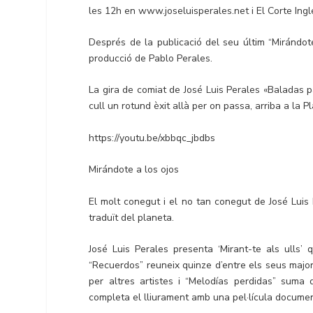
les 12h en www.joseluisperales.net i El Corte Ingl
Després de la publicació del seu últim “Mirándot
producció de Pablo Perales.
La gira de comiat de José Luis Perales «Baladas pa
cull un rotund èxit allà per on passa, arriba a la 
https://youtu.be/xbbqc_jbdbs
Mirándote a los ojos
El molt conegut i el no tan conegut de José Luis
traduït del planeta.
José Luis Perales presenta ‘Mirant-te als ulls
“Recuerdos” reuneix quinze d’entre els seus majors
per altres artistes i “Melodías perdidas” suma
completa el lliurament amb una pel·lícula documen