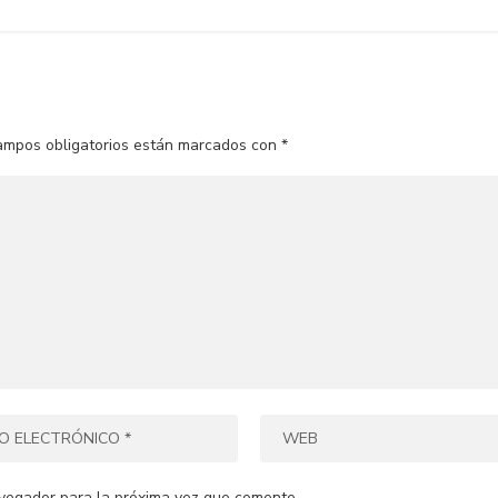
ampos obligatorios están marcados con
*
vegador para la próxima vez que comente.