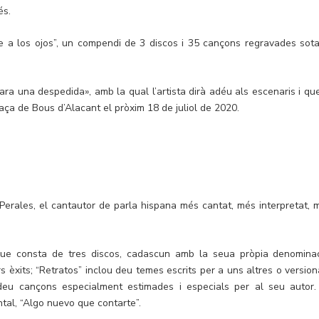
és.
e a los ojos”, un compendi de 3 discos i 35 cançons regravades sota
ra una despedida», amb la qual l’artista dirà adéu als escenaris i que
Plaça de Bous d’Alacant el pròxim 18 de juliol de 2020.
 Perales, el cantautor de parla hispana més cantat, més interpretat, 
’ que consta de tres discos, cadascun amb la seua pròpia denominac
 èxits; “Retratos” inclou deu temes escrits per a uns altres o version
 deu cançons especialment estimades i especials per al seu autor.
tal, “Algo nuevo que contarte”.