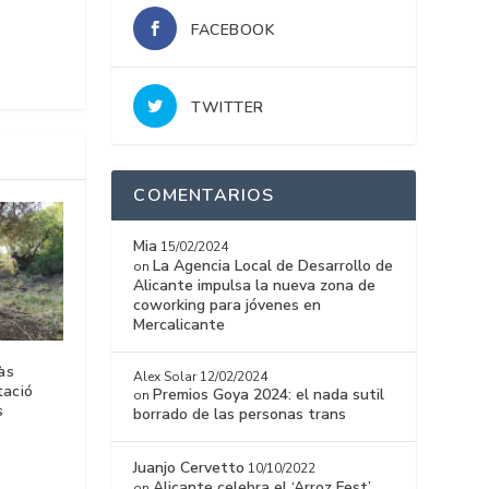
FACEBOOK
TWITTER
COMENTARIOS
Mia
15/02/2024
La Agencia Local de Desarrollo de
on
Alicante impulsa la nueva zona de
coworking para jóvenes en
Mercalicante
às
Alex Solar
12/02/2024
tació
Premios Goya 2024: el nada sutil
on
s
borrado de las personas trans
Juanjo Cervetto
10/10/2022
Alicante celebra el ‘Arroz Fest’
on