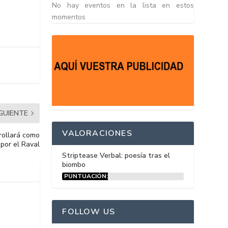
No hay eventos en la lista en estos
momentos
IGUIENTE
VALORACIONES
rollará como
 por el Raval
Striptease Verbal: poesía tras el
biombo
PUNTUACIÓN:
15%
FOLLOW US