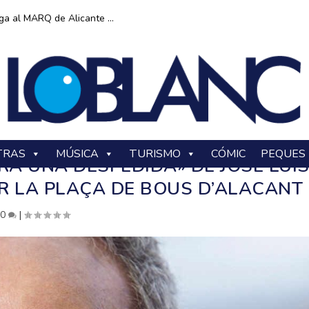
ga al MARQ de Alicante ...
TRAS
MÚSICA
TURISMO
CÓMIC
PEQUES
RA UNA DESPEDIDA» DE JOSÉ LUI
R LA PLAÇA DE BOUS D’ALACANT
|
0
|