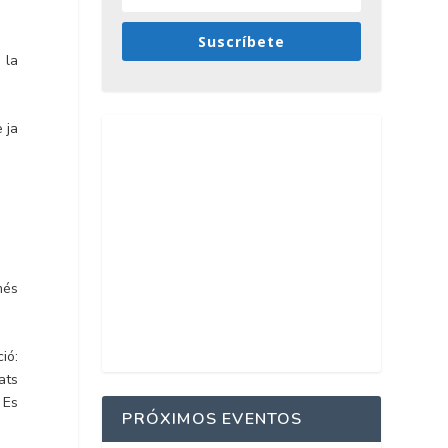
Suscríbete
 la
 ja
més
ió:
ats
 Es
PRÓXIMOS EVENTOS