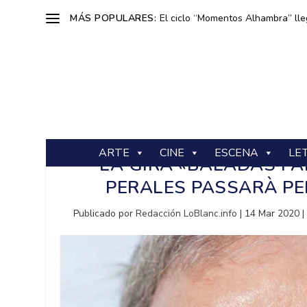
MÁS POPULARES:
El ciclo “Momentos Alhambra” lle
ARTE
CINE
ESCENA
LE
LA GIRA «BALADAS PA
PERALES PASSARÀ PE
Publicado por
Redacción LoBlanc.info
|
14 Mar 2020