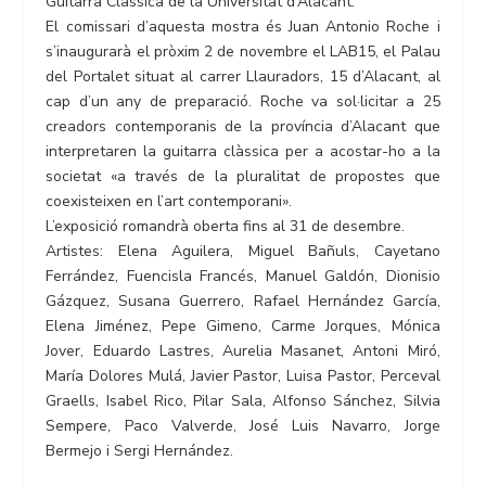
Guitarra Clàssica de la Universitat d’Alacant.
El comissari d’aquesta mostra és Juan Antonio Roche i
s’inaugurarà el pròxim 2 de novembre el LAB15, el Palau
del Portalet situat al carrer Llauradors, 15 d’Alacant, al
cap d’un any de preparació. Roche va sol·licitar a 25
creadors contemporanis de la província d’Alacant que
interpretaren la guitarra clàssica per a acostar-ho a la
societat «a través de la pluralitat de propostes que
coexisteixen en l’art contemporani».
L’exposició romandrà oberta fins al 31 de desembre.
Artistes: Elena Aguilera, Miguel Bañuls, Cayetano
Ferrández, Fuencisla Francés, Manuel Galdón, Dionisio
Gázquez, Susana Guerrero, Rafael Hernández García,
Elena Jiménez, Pepe Gimeno, Carme Jorques, Mónica
Jover, Eduardo Lastres, Aurelia Masanet, Antoni Miró,
María Dolores Mulá, Javier Pastor, Luisa Pastor, Perceval
Graells, Isabel Rico, Pilar Sala, Alfonso Sánchez, Silvia
Sempere, Paco Valverde, José Luis Navarro, Jorge
Bermejo i Sergi Hernández.