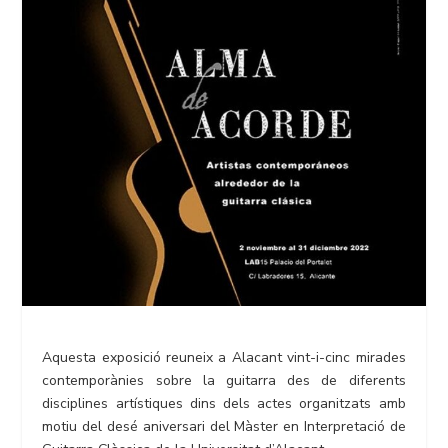
Aquesta exposició reuneix a Alacant vint-i-cinc mirades
contemporànies sobre la guitarra des de diferents
disciplines artístiques dins dels actes organitzats amb
motiu del desé aniversari del Màster en Interpretació de