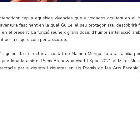
ntendridor cap a aqueixes vivències que a vegades ocultem en el 
aventura fascinant en la qual Guille, el seu protagonista, descobrirà f
 en el present. La funció reuneix grans dosis d’humor i interacció amb
nt per a majors com per a xicotets
s guionista i director al costat de Mamen Mengó, tota la família po
t guardonada amb el Premi Broadway World Span 2021 al Millor Musi
spectacle per a xiquets i xiquetes en els Premis de les Arts Escèniq