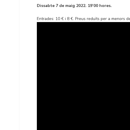
Dissabte 7 de maig 2022. 19’00 hores.
Entrades: 10 € i 8 €. Preus reduïts per a menors de 