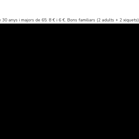
30 anys i majors de 65: 8 € i 6 €. Bons familiars (2 adults + 2 xiquets)