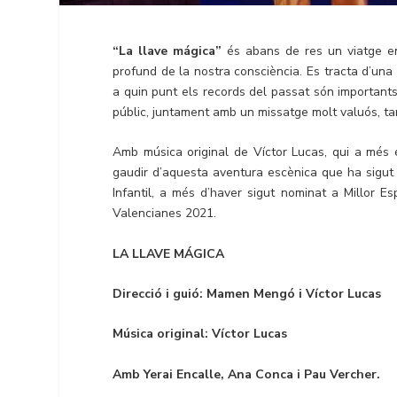
“La llave mágica”
és abans de res un viatge e
profund de la nostra consciència. Es tracta d’una 
a quin punt els records del passat són importants
públic, juntament amb un missatge molt valuós, ta
Amb música original de Víctor Lucas, qui a més é
gaudir d’aquesta aventura escènica que ha sigu
Infantil, a més d’haver sigut nominat a Millor E
Valencianes 2021.
LA LLAVE MÁGICA
Direcció i guió: Mamen Mengó i Víctor Lucas
Música original: Víctor Lucas
Amb Yerai Encalle, Ana Conca i Pau Vercher.