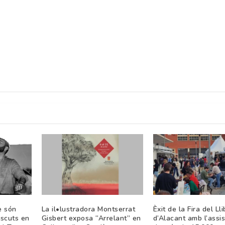
e són
La il•lustradora Montserrat
Èxit de la Fira del Lli
scuts en
Gisbert exposa “Arrelant” en
d’Alacant amb l’assi