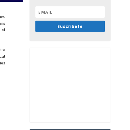
més
ins
Suscríbete
 el
drà
cal
ues