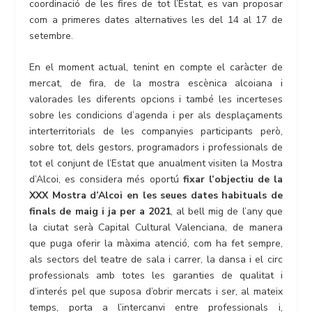
coordinació de les fires de tot l’Estat, es van proposar
com a primeres dates alternatives les del 14 al 17 de
setembre.
En el moment actual, tenint en compte el caràcter de
mercat, de fira, de la mostra escènica alcoiana i
valorades les diferents opcions i també les incerteses
sobre les condicions d’agenda i per als desplaçaments
interterritorials de les companyies participants però,
sobre tot, dels gestors, programadors i professionals de
tot el conjunt de l’Estat que anualment visiten la Mostra
d’Alcoi, es considera més oportú
fixar l’objectiu de la
XXX Mostra d’Alcoi en les seues dates habituals de
finals de maig i ja per a 2021
, al bell mig de l’any que
la ciutat serà Capital Cultural Valenciana, de manera
que puga oferir la màxima atenció, com ha fet sempre,
als sectors del teatre de sala i carrer, la dansa i el circ
professionals amb totes les garanties de qualitat i
d’interés pel que suposa d’obrir mercats i ser, al mateix
temps, porta a l’intercanvi entre professionals i,