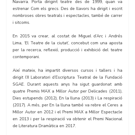
Navarra. Porta dirigint teatre des de 1999, quan va
estrenar Com els grecs. Des de llavors ha dirigit i escrit
nombroses obres teatrals i espectacles, també de carrer
i sitcoms.
En 2015 va crear, al costat de Miguel d’Arc i Andrés
Lima, ‘El Teatre de la ciutat’, concebut com una aposta
per la recerca, reflexió, producció i exhibició del teatre
contemporani.
Així mateix, ha impartit diversos cursos i tallers i ha
dirigit l’II Laboratori d’Escriptura Teatral de la Fundació
SGAE. Durant aquests anys ha sigut guardonat amb
quatre Premis MAX a Millor Autor per Delicades (2011),
Dies estupends (2012), En la lluna (2013) i La respiració
(2017). A més, per En la lluna també va rebre el Ceres a
Millor Autor en 2012 i el Premi MAX a Millor Espectacle
en 2013 i per la respiració va obtenir el Premi Nacional
de Literatura Dramàtica en 2017.