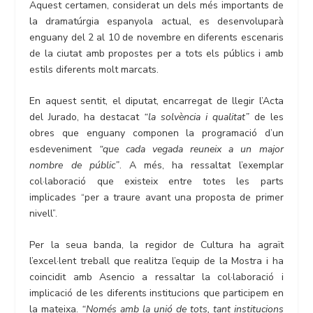
Aquest certamen, considerat un dels més importants de
la dramatúrgia espanyola actual, es desenvoluparà
enguany del 2 al 10 de novembre en diferents escenaris
de la ciutat amb propostes per a tots els públics i amb
estils diferents molt marcats.
En aquest sentit, el diputat, encarregat de llegir l’Acta
del Jurado, ha destacat
“la solvència i qualitat”
de les
obres que enguany componen la programació d’un
esdeveniment
“que cada vegada reuneix a un major
nombre de públic”
. A més, ha ressaltat l’exemplar
col·laboració que existeix entre totes les parts
implicades “per a traure avant una proposta de primer
nivell”.
Per la seua banda, la regidor de Cultura ha agraït
l’excel·lent treball que realitza l’equip de la Mostra i ha
coincidit amb Asencio a ressaltar la col·laboració i
implicació de les diferents institucions que participem en
la mateixa.
“Només amb la unió de tots, tant institucions