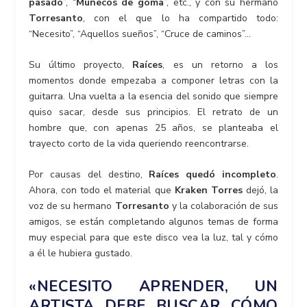
pasado
”, “
Muñecos de goma
”, etc., y con su hermano
Torresanto
, con el que lo ha compartido todo:
“Necesito”, “Aquellos sueños”, “Cruce de caminos”…
Su último proyecto,
Raíces
, es un retorno a los
momentos donde empezaba a componer letras con la
guitarra. Una vuelta a la esencia del sonido que siempre
quiso sacar, desde sus principios. El retrato de un
hombre que, con apenas 25 años, se planteaba el
trayecto corto de la vida queriendo reencontrarse.
Por causas del destino,
Raíces quedó incompleto
.
Ahora, con todo el material que
Kraken Torres
dejó, la
voz de su hermano
Torresanto
y la colaboración de sus
amigos, se están completando algunos temas de forma
muy especial para que este disco vea la luz, tal y cómo
a él le hubiera gustado.
«NECESITO APRENDER, UN
ARTISTA DEBE BUSCAR CÓMO