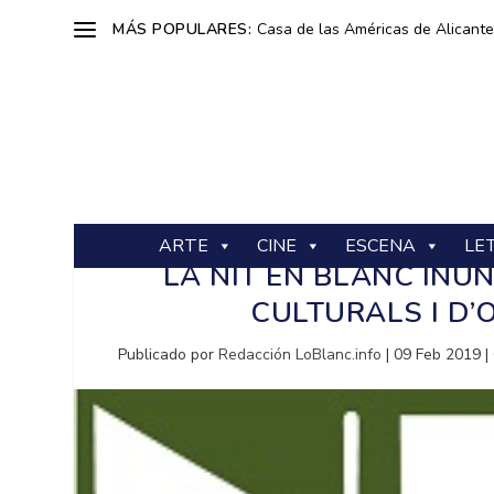
MÁS POPULARES:
Casa de las Américas de Alicante: 
ARTE
CINE
ESCENA
LE
LA NIT EN BLANC INU
CULTURALS I D’O
Publicado por
Redacción LoBlanc.info
|
09 Feb 2019
|