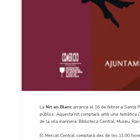
La
Nit en Blanc
arranca el 16 de febrer a Santa Pol
públics. Aquesta nit comptarà amb una temàtica ú
de la vila marinera: Biblioteca Central, Museu, Racó
El Mercat Central comptarà des de les 11.00 hore