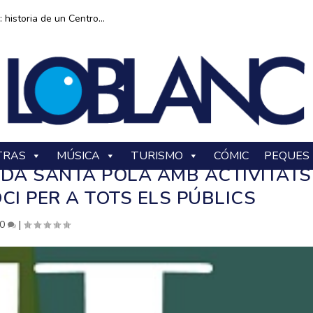
historia de un Centro...
TRAS
MÚSICA
TURISMO
CÓMIC
PEQUES
NDA SANTA POLA AMB ACTIVITATS
CI PER A TOTS ELS PÚBLICS
0
|