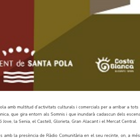
a amb multitud d’activitats culturals i comercials per a arribar a tots 
nica, que gira entorn als Somnis i que inundarà cadascun dels escena
 Jove, la Senia, el Castell, Glorieta, Gran Alacant i el Mercat Central.
s amb la presència de Ràdio Comunitària en el seu recinte, on, a més,