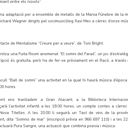
miant entre els núvols”.
d’una adaptació per a ensemble de metalls de la Marxa Fúnebre de la m
Richard Wagner dirigits pel socimusicòleg Xavi Mes a càrrec d’onze mús
tacle de Mentalisme “Creure per a veure”, de Toni Bright.
nitza una Fuita Room anomenat “El somni del Faraó”, un joc d’estratègi
ripció és gratuïta, però ha de fer-se prèviament en el Racó, a través 
acull “Ball de somni” una activitat en la qual hi haurà música d’època
.00 hores.
ent ens traslladem a Gran Alacant, a la Biblioteca Internacio
arà l’activitat infantil a les 18.00 hores, un compte contes a càrrec
Nova Titelles. A les 20.00 li seguirà un Tast de vins de la provín
nt, dita “Somnis de mar” (inscripció prèvia en 966 697 110) i a les 22
actuarà Pura Sangre, una actuació que combina poesia i música.