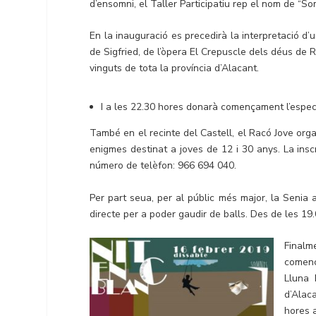
d’ensomni, el Taller Participatiu rep el nom de “So
En la inauguració es precedirà la interpretació 
de Sigfried, de l’òpera El Crepuscle dels déus de 
vinguts de tota la província d’Alacant.
I a les 22.30 hores donarà començament l’espec
També en el recinte del Castell, el Racó Jove orga
enigmes destinat a joves de 12 i 30 anys. La insc
número de telèfon: 966 694 040.
Per part seua, per al públic més major, la Senia 
directe per a poder gaudir de balls. Des de les 19
Finalm
començ
Lluna 
d’Alaca
hores 