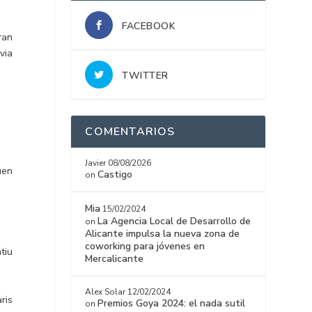
FACEBOOK
ran
via
TWITTER
COMENTARIOS
Javier
08/08/2026
uen
Castigo
on
Mia
15/02/2024
La Agencia Local de Desarrollo de
on
Alicante impulsa la nueva zona de
coworking para jóvenes en
tiu
Mercalicante
Alex Solar
12/02/2024
ris
Premios Goya 2024: el nada sutil
on