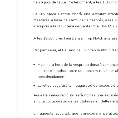
haurà jocs de taula. Posteriorment, a les 13.00 ho
La Biblioteca Central tindrà una activitat inf
màscares a base de cartó; per a després, a les 21
inscripció a la Biblioteca de Santa Pola: 966 692 7
A les 19.30 hores Fem Dansa i Top Notch interpret
Per part seua, el Baluard del Duc rep multitud d’ac
A primera hora de la vesprada donarà començam
inscriure’s podran tocar una peça musical per al
aproximadament.
El relleu l’agafarà la inauguració de l’exposició
Aquesta inauguració no serà només una experiènci
amb la col·laboració de les titulades en Belles art
En aquesta activitat, que transcorrerà paral·le