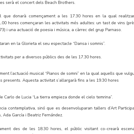
res serà el concert dels Beach Brothers.
antil que donarà començament a les 17.30 hores en la qual realitza
.00 hores començaran les activitats més adultes: un tast de vins (prè
73) i una actuació de poesia i música, a càrrec del grup Parnaso.
aran en la Glorieta el seu espectacle “Dansa i somnis”.
tivitats per a diversos públics des de les 17.30 hores.
ent l’actuació musical “Pianos de somni” en la qual aquells que vulg
s presents. Aquesta activitat s’allargarà fins a les 19.30 hores
 de Carlo de Lucia “La tierra empieza donde el cielo temrina”.
a contemplativa, sinó que es desenvoluparan tallers d’Art Participa
s, Ada García i Beatriz Fernández.
lament des de les 18.30 hores, el públic visitant co-crearà escena