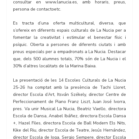
consultar en www.lanucia.es, amb horaris, preus,
persona de contactoetc.
Es tracta d’una oferta multicultural, diversa, que
s’ofereix en diferents espais culturals de La Nucia per a
fomentar la creativitat i estimular el benestar físic i
psíquic. Oberta a persones de diferents ciutats i amb
preus especials per a empadronats a La Nucia. Destacar
que, dels 500 alumnes totals, 70% són de La Nucia i el
30% d’altres localitats de la Marina Baixa.
La presentació de les 14 Escoles Culturals de La Nucia
25-26 ha comptat amb la presència de Tachi Lloret,
director Escola d’Art, Itsván Székely, director Centre de
Perfeccionament de Piano Franz Liszt, Juan José Ivorra,
pres. Va unir Musical La Nucia, Beatriz Vaello, directora
Escola de Dansa, Anabel Ibáñez, directora Escola Dansa
+, Hazel Files, directora Escola de Ball Modern Els Nits,
Kike del Riu, director Escola de Teatre, Jesús Hernández,
director Escola de Ioga, Sergio Sempere, director Escola