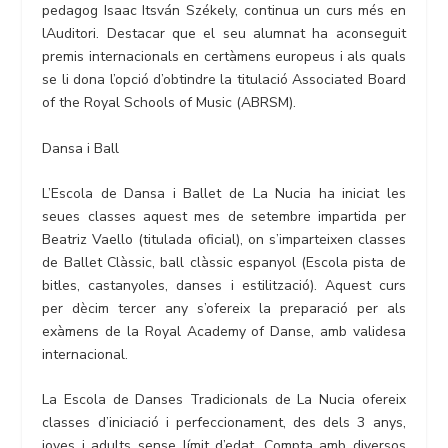
pedagog Isaac Itsván Székely, continua un curs més en
lAuditori. Destacar que el seu alumnat ha aconseguit
premis internacionals en certàmens europeus i als quals
se li dona l’opció d’obtindre la titulació Associated Board
of the Royal Schools of Music (ABRSM).
Dansa i Ball
L’Escola de Dansa i Ballet de La Nucia ha iniciat les
seues classes aquest mes de setembre impartida per
Beatriz Vaello (titulada oficial), on s’imparteixen classes
de Ballet Clàssic, ball clàssic espanyol (Escola pista de
bitles, castanyoles, danses i estilització). Aquest curs
per dècim tercer any s’ofereix la preparació per als
exàmens de la Royal Academy of Danse, amb validesa
internacional.
La Escola de Danses Tradicionals de La Nucia ofereix
classes d’iniciació i perfeccionament, des dels 3 anys,
joves i adults sense límit d’edat. Compta amb diversos