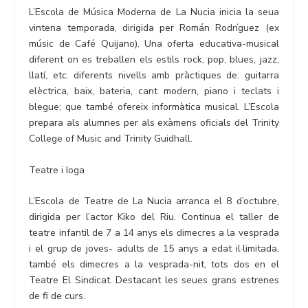
L’Escola de Música Moderna de La Nucia inicia la seua
vintena temporada, dirigida per Román Rodríguez (ex
músic de Café Quijano). Una oferta educativa-musical
diferent on es treballen els estils rock, pop, blues, jazz,
llatí, etc. diferents nivells amb pràctiques de: guitarra
elèctrica, baix, bateria, cant modern, piano i teclats i
blegue; que també ofereix informàtica musical. L’Escola
prepara als alumnes per als exàmens oficials del Trinity
College of Music and Trinity Guidhall.
Teatre i Ioga
L’Escola de Teatre de La Nucia arranca el 8 d’octubre,
dirigida per l’actor Kiko del Riu. Continua el taller de
teatre infantil de 7 a 14 anys els dimecres a la vesprada
i el grup de joves- adults de 15 anys a edat il·limitada,
també els dimecres a la vesprada-nit, tots dos en el
Teatre El Sindicat. Destacant les seues grans estrenes
de fi de curs.