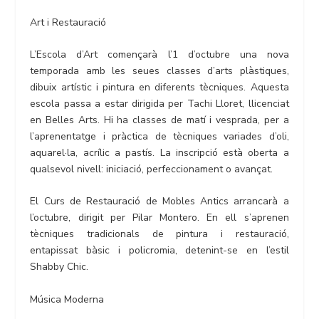
Art i Restauració
L’Escola d’Art començarà l’1 d’octubre una nova
temporada amb les seues classes d’arts plàstiques,
dibuix artístic i pintura en diferents tècniques. Aquesta
escola passa a estar dirigida per Tachi Lloret, llicenciat
en Belles Arts. Hi ha classes de matí i vesprada, per a
l’aprenentatge i pràctica de tècniques variades d’oli,
aquarel·la, acrílic a pastís. La inscripció està oberta a
qualsevol nivell: iniciació, perfeccionament o avançat.
El Curs de Restauració de Mobles Antics arrancarà a
l’octubre, dirigit per Pilar Montero. En ell s’aprenen
tècniques tradicionals de pintura i restauració,
entapissat bàsic i policromia, detenint-se en l’estil
Shabby Chic.
Música Moderna