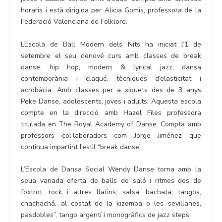
horaris i està dirigida per Alicia Gomis, professora de la
Federació Valenciana de Folklore.
LEscola de Ball Modern dels Nits ha iniciat l’1 de
setembre el seu denové curs amb classes de break
danse, hip hop, modern & lyrical jazz, dansa
contemporània i claqué, tècniques d’elasticitat i
acrobàcia. Amb classes per a xiquets des de 3 anys
Peke Danse, adolescents, joves i adults. Aquesta escola
compte en la direcció amb Hazel Files professora
titulada en The Royal Academy of Danse. Compta amb
professors col·laboradors com Jorge Jiménez que
continua impartint l’estil “break danse”.
L’Escola de Dansa Social Wendy Danse torna amb la
seua variada oferta de balls de saló i ritmes des de
foxtrot, rock i altres llatins, salsa, bachata, tangos,
chachachá, al costat de la kizomba o les sevillanes,
pasdobles”, tango argentí i monogràfics de jazz steps.