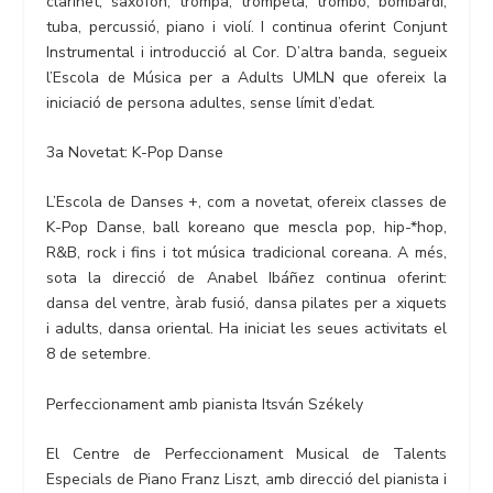
clarinet, saxofon, trompa, trompeta, trombó, bombardí,
tuba, percussió, piano i violí. I continua oferint Conjunt
Instrumental i introducció al Cor. D’altra banda, segueix
l’Escola de Música per a Adults UMLN que ofereix la
iniciació de persona adultes, sense límit d’edat.
3a Novetat: K-Pop Danse
L’Escola de Danses +, com a novetat, ofereix classes de
K-Pop Danse, ball koreano que mescla pop, hip-*hop,
R&B, rock i fins i tot música tradicional coreana. A més,
sota la direcció de Anabel Ibáñez continua oferint:
dansa del ventre, àrab fusió, dansa pilates per a xiquets
i adults, dansa oriental. Ha iniciat les seues activitats el
8 de setembre.
Perfeccionament amb pianista Itsván Székely
El Centre de Perfeccionament Musical de Talents
Especials de Piano Franz Liszt, amb direcció del pianista i