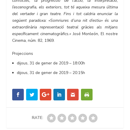
conflictes, la progressió de l’acció, la interpretació,
l’escenografia, els exteriors, tot té aqueixa mesura última
del vertader i gran teatre. Fins i tot caldria enunciar la
següent paradoxa: «Somriures d’una nit d’estiu» és una
extraordinària representació teatral gràcies als mitjans
específicament cinematogràfics.»
José Monleón, El nostre
Cinema, núm. 82, 1969.
Projeccions
dijous, 31 de gener de 2019 – 18:00h
dijous, 31 de gener de 2019 – 20:15h
RATE: