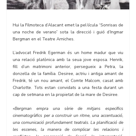
Hui la Filmoteca d’Alacant emet la pel·lícula “Sonrisas de
una noche de verano” sota la direcció i guió d’Ingmar
Bergman en el Teatre Arniches.
L’advocat Fredrik Egerman és un home madur que viu
una relació platònica amb la seua jove esposa. Henrik,
fill d’un matrimoni anterior, persegueix a Petra, la
donzella de la família. Desiree, actriu i antiga amant de
Fredrik, té un nou amant, el Comte Malcom, casat amb
Charlotte. Tots estan convidats a una festa durant un
cap de setmana en la propietat de la mare de Desiree.
«Bergman empra una sèrie de mitjans específics
cinematogràfics per a construir un ritme, una accentuació,
una comunicació profundament teatrals. La planificació de
les escenes, la manera de complicar les relacions i