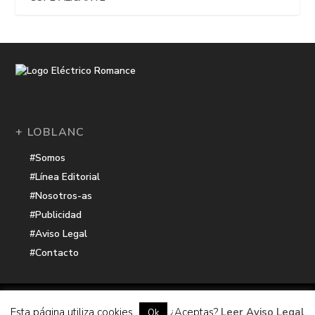
+ LOBLANC
#Somos
#Línea Editorial
#Nosotros-as
#Publicidad
#Aviso Legal
#Contacto
Una receta de
| Cocinada con cariño por
Electrico Romance
Esta página utiliza cookies
¿Aceptas?
Leer Aviso Legal
Ok
Hacker Harbor