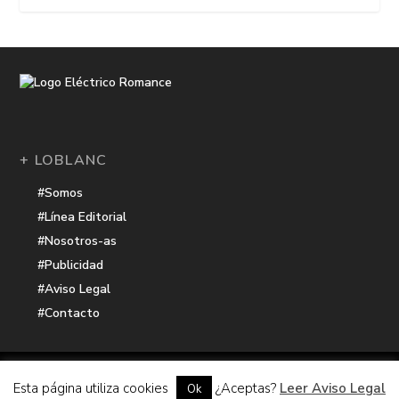
+ LOBLANC
#Somos
#Línea Editorial
#Nosotros-as
#Publicidad
#Aviso Legal
#Contacto
Una receta de
| Cocinada con cariño por
Electrico Romance
Esta página utiliza cookies
¿Aceptas?
Leer Aviso Legal
Ok
Hacker Harbor