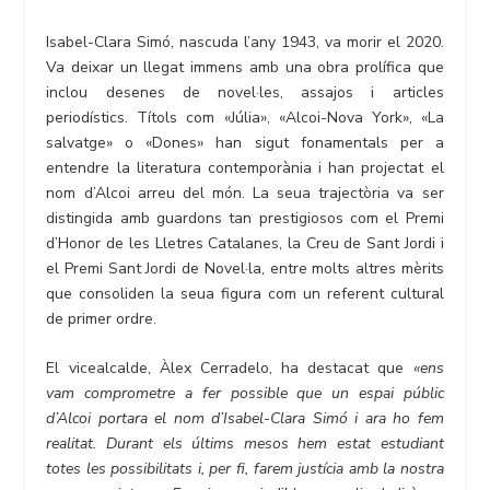
Isabel-Clara Simó, nascuda l’any 1943, va morir el 2020.
Va deixar un llegat immens amb una obra prolífica que
inclou desenes de novel·les, assajos i articles
periodístics. Títols com «Júlia», «Alcoi-Nova York», «La
salvatge» o «Dones» han sigut fonamentals per a
entendre la literatura contemporània i han projectat el
nom d’Alcoi arreu del món. La seua trajectòria va ser
distingida amb guardons tan prestigiosos com el Premi
d’Honor de les Lletres Catalanes, la Creu de Sant Jordi i
el Premi Sant Jordi de Novel·la, entre molts altres mèrits
que consoliden la seua figura com un referent cultural
de primer ordre.
El vicealcalde, Àlex Cerradelo, ha destacat que
«ens
vam comprometre a fer possible que un espai públic
d’Alcoi portara el nom d’Isabel-Clara Simó i ara ho fem
realitat. Durant els últims mesos hem estat estudiant
totes les possibilitats i, per fi, farem justícia amb la nostra