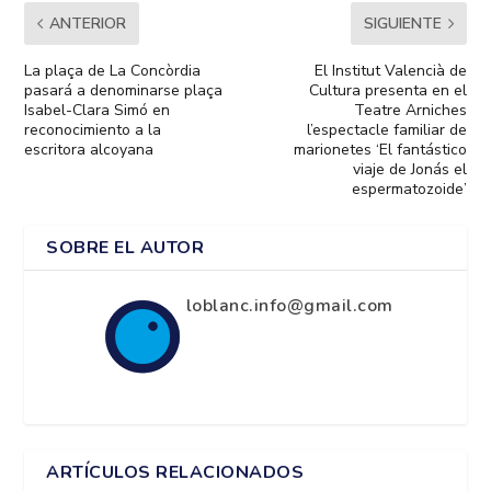
ANTERIOR
SIGUIENTE
La plaça de La Concòrdia
El Institut Valencià de
pasará a denominarse plaça
Cultura presenta en el
Isabel-Clara Simó en
Teatre Arniches
reconocimiento a la
l’espectacle familiar de
escritora alcoyana
marionetes ‘El fantástico
viaje de Jonás el
espermatozoide’
SOBRE EL AUTOR
loblanc.info@gmail.com
ARTÍCULOS RELACIONADOS