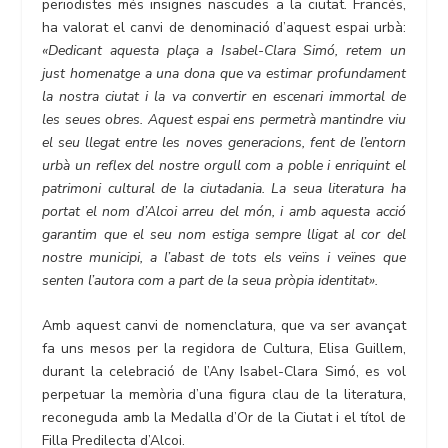
periodistes més insignes nascudes a la ciutat. Francés,
ha valorat el canvi de denominació d’aquest espai urbà:
«Dedicant aquesta plaça a Isabel-Clara Simó, retem un
just homenatge a una dona que va estimar profundament
la nostra ciutat i la va convertir en escenari immortal de
les seues obres. Aquest espai ens permetrà mantindre viu
el seu llegat entre les noves generacions, fent de l’entorn
urbà un reflex del nostre orgull com a poble i enriquint el
patrimoni cultural de la ciutadania. La seua literatura ha
portat el nom d’Alcoi arreu del món, i amb aquesta acció
garantim que el seu nom estiga sempre lligat al cor del
nostre municipi, a l’abast de tots els veïns i veïnes que
senten l’autora com a part de la seua pròpia identitat».
Amb aquest canvi de nomenclatura, que va ser avançat
fa uns mesos per la regidora de Cultura, Elisa Guillem,
durant la celebració de l’Any Isabel-Clara Simó, es vol
perpetuar la memòria d’una figura clau de la literatura,
reconeguda amb la Medalla d’Or de la Ciutat i el títol de
Filla Predilecta d’Alcoi.