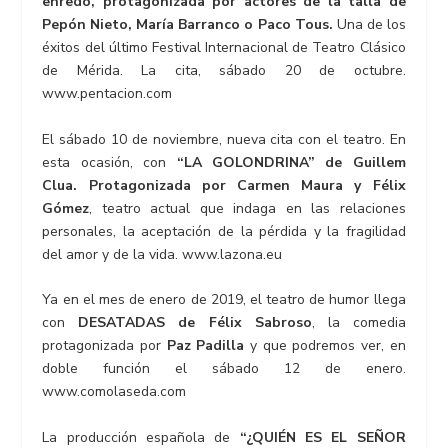
enredo, protagonizada por actores de la talla de
Pepón Nieto, María Barranco o Paco Tous.
Una de los
éxitos del último Festival Internacional de Teatro Clásico
de Mérida. La cita, sábado 20 de octubre.
www.pentacion.com
El sábado 10 de noviembre, nueva cita con el teatro. En
esta ocasión, con
“LA GOLONDRINA” de Guillem
Clua. Protagonizada por Carmen Maura y Félix
Gómez
, teatro actual que indaga en las relaciones
personales, la aceptación de la pérdida y la fragilidad
del amor y de la vida. www.lazona.eu
Ya en el mes de enero de 2019, el teatro de humor llega
con
DESATADAS de Félix Sabroso
, la comedia
protagonizada por
Paz Padilla
y que podremos ver, en
doble función el sábado 12 de enero.
www.comolaseda.com
La producción española de
“¿QUIÉN ES EL SEÑOR