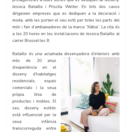
Jessica Bataille i Priscila Welter. En tots dos casos
dirigeixen empreses que es dediquen a la decoració i
moda, amb les porten el seu estil per totes les parts del
món i fan d’ambaixadores de la marca “Xàbia”. La cita és
a les 20 hores en les instal·lacions de Jessica Bataille al
carrer Brussel·les 8.
Bataille és una aclamada dissenyadora d’interiors amb
més de 20 anys
d’experiència en el
disseny d’habitatges
residencials, espais
comercials i la seua
pròpia línia de
productes i mobles. El
seu disseny estètic
està influenciat per la
seua infància
transcorreguda entre