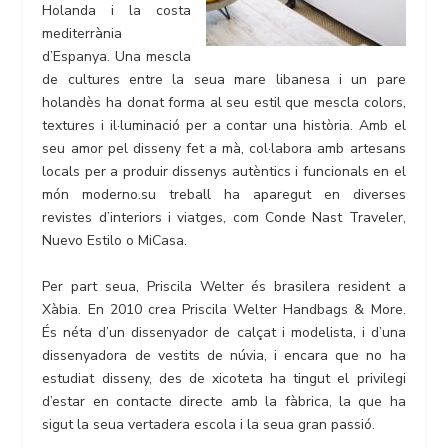
Holanda i la costa
mediterrània
d’Espanya. Una mescla
de cultures entre la seua mare libanesa i un pare
holandès ha donat forma al seu estil que mescla colors,
textures i il·luminació per a contar una història. Amb el
seu amor pel disseny fet a mà, col·labora amb artesans
locals per a produir dissenys autèntics i funcionals en el
món moderno.su treball ha aparegut en diverses
revistes d’interiors i viatges, com Conde Nast Traveler,
Nuevo Estilo o MiCasa.
Per part seua, Priscila Welter és brasilera resident a
Xàbia. En 2010 crea Priscila Welter Handbags & More.
És néta d’un dissenyador de calçat i modelista, i d’una
dissenyadora de vestits de núvia, i encara que no ha
estudiat disseny, des de xicoteta ha tingut el privilegi
d’estar en contacte directe amb la fàbrica, la que ha
sigut la seua vertadera escola i la seua gran passió.