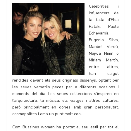
Celebrities i
influencers de
la talla d’Elsa
Pataki, Paula
Echevarría,
Eugenia Silva,
Maribel Verdú,
Najwa Nimri o
Miriam Martín,
entre altres,
han caigut
rendides davant els seus originals dissenys, optant per
les seues versàtils peces per a diferents ocasions i
moments del dia. Les seues col·leccions s’inspiren en
l’arquitectura, la música, els viatges i altres cultures,
però principalment en dones amb gran personalitat,
cosmopolites i amb un punt molt cool.
Com Bussines woman ha portat el seu estil per tot el