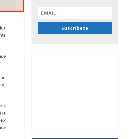
ius
Suscríbete
nts
que
.
 un
sta
r a
 la
eix
ria