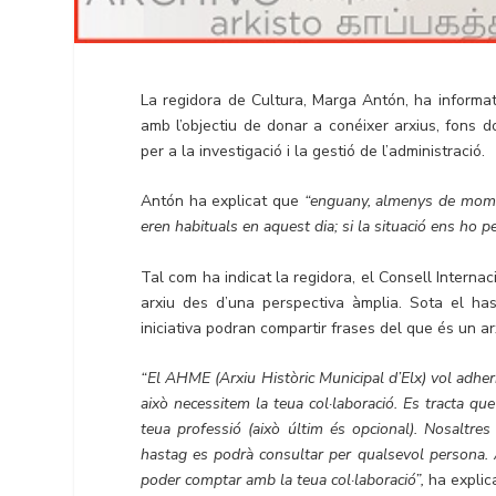
La regidora de Cultura, Marga Antón, ha informat
amb l’objectiu de donar a conéixer arxius, fons d
per a la investigació i la gestió de l’administració.
Antón ha explicat que
“enguany, almenys de moment
eren habituals en aquest dia; si la situació ens ho 
Tal com ha indicat la regidora, el Consell Intern
arxiu des d’una perspectiva àmplia. Sota el h
iniciativa podran compartir frases del que és un a
“El AHME (Arxiu Històric Municipal d’Elx) vol adher
això necessitem la teua col·laboració. Es tracta qu
teua professió (això últim és opcional). Nosaltre
hastag es podrà consultar per qualsevol persona. A
poder comptar amb la teua col·laboració”,
ha explica