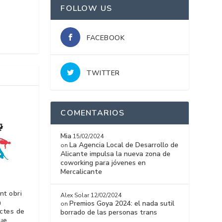
FOLLOW US
FACEBOOK
TWITTER
COMENTARIOS
Mia
15/02/2024
La Agencia Local de Desarrollo de
on
Alicante impulsa la nueva zona de
coworking para jóvenes en
Mercalicante
nt obri
Alex Solar
12/02/2024
a
Premios Goya 2024: el nada sutil
on
ectes de
borrado de las personas trans
que