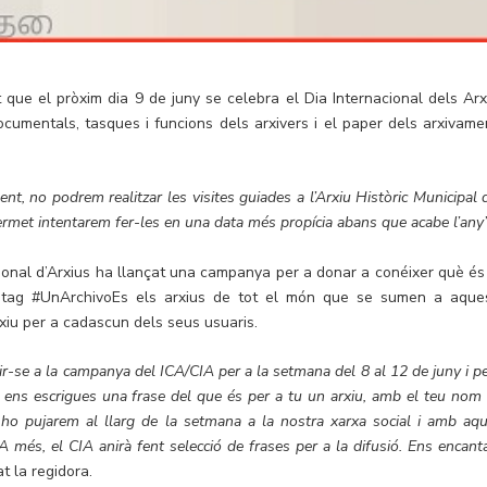
 que el pròxim dia 9 de juny se celebra el Dia Internacional dels Arx
ocumentals, tasques i funcions dels arxivers i el paper dels arxivame
, no podrem realitzar les visites guiades a l’Arxiu Històric Municipal 
permet intentarem fer-les en una data més propícia abans que acabe l’any”
acional d’Arxius ha llançat una campanya per a donar a conéixer què és
astag #UnArchivoEs els arxius de tot el món que se sumen a aque
rxiu per a cadascun dels seus usuaris.
ir-se a la campanya del ICA/CIA per a la setmana del 8 al 12 de juny i pe
e ens escrigues una frase del que és per a tu un arxiu, amb el teu nom i
s ho pujarem al llarg de la setmana a la nostra xarxa social i amb aqu
 més, el CIA anirà fent selecció de frases per a la difusió. Ens encanta
t la regidora.