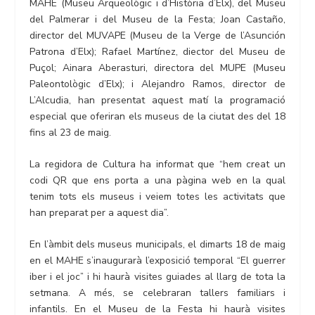
MAHE (Museu Arqueològic i d’Història d’Elx), del Museu
del Palmerar i del Museu de la Festa; Joan Castaño,
director del MUVAPE (Museu de la Verge de l’Asunción
Patrona d’Elx); Rafael Martínez, diector del Museu de
Puçol; Ainara Aberasturi, directora del MUPE (Museu
Paleontològic d’Elx); i Alejandro Ramos, director de
L’Alcudia, han presentat aquest matí la programació
especial que oferiran els museus de la ciutat des del 18
fins al 23 de maig.
La regidora de Cultura ha informat que “hem creat un
codi QR que ens porta a una pàgina web en la qual
tenim tots els museus i veiem totes les activitats que
han preparat per a aquest dia”.
En l’àmbit dels museus municipals, el dimarts 18 de maig
en el MAHE s’inaugurarà l’exposició temporal “El guerrer
iber i el joc” i hi haurà visites guiades al llarg de tota la
setmana. A més, se celebraran tallers familiars i
infantils. En el Museu de la Festa hi haurà visites