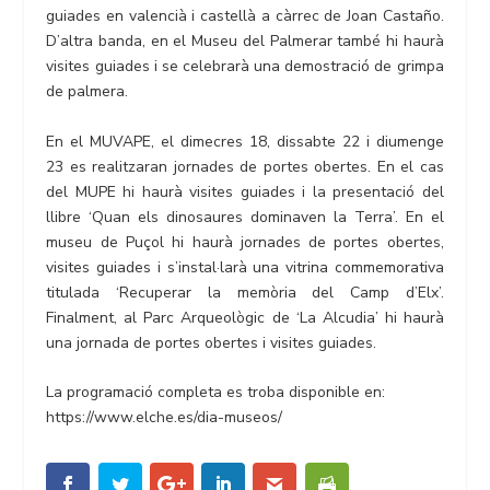
guiades en valencià i castellà a càrrec de Joan Castaño.
D’altra banda, en el Museu del Palmerar també hi haurà
visites guiades i se celebrarà una demostració de grimpa
de palmera.
En el MUVAPE, el dimecres 18, dissabte 22 i diumenge
23 es realitzaran jornades de portes obertes. En el cas
del MUPE hi haurà visites guiades i la presentació del
llibre ‘Quan els dinosaures dominaven la Terra’. En el
museu de Puçol hi haurà jornades de portes obertes,
visites guiades i s’instal·larà una vitrina commemorativa
titulada ‘Recuperar la memòria del Camp d’Elx’.
Finalment, al Parc Arqueològic de ‘La Alcudia’ hi haurà
una jornada de portes obertes i visites guiades.
La programació completa es troba disponible en:
https://www.elche.es/dia-museos/