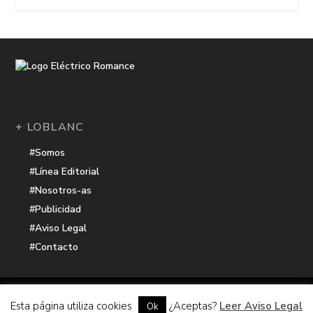
+ LOBLANC
#Somos
#Línea Editorial
#Nosotros-as
#Publicidad
#Aviso Legal
#Contacto
Una receta de
| Cocinada con cariño por
Electrico Romance
Esta página utiliza cookies
¿Aceptas?
Leer Aviso Legal
Ok
Hacker Harbor