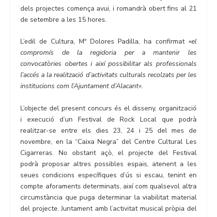
dels projectes comença avui, i romandrà obert fins al 21
de setembre a les 15 hores.
L’edil de Cultura, Mª Dolores Padilla, ha confirmat «
el
compromís de la regidoria per a mantenir les
convocatòries obertes i així possibilitar als professionals
l’accés a la realització d’activitats culturals recolzats per les
institucions com l’Ajuntament d’Alacant
«.
L’objecte del present concurs és el disseny, organització
i execució d’un Festival de Rock Local que podrà
realitzar-se entre els dies 23, 24 i 25 del mes de
novembre, en la “Caixa Negra” del Centre Cultural Les
Cigarreras. No obstant açò, el projecte del Festival
podrà proposar altres possibles espais, atenent a les
seues condicions específiques d’ús si escau, tenint en
compte aforaments determinats, així com qualsevol altra
circumstància que puga determinar la viabilitat material
del projecte. Juntament amb l’activitat musical pròpia del