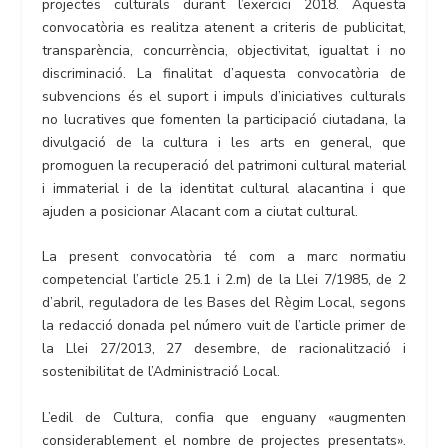
projectes culturals durant l’exercici 2018. Aquesta
convocatòria es realitza atenent a criteris de publicitat,
transparència, concurrència, objectivitat, igualtat i no
discriminació. La finalitat d’aquesta convocatòria de
subvencions és el suport i impuls d’iniciatives culturals
no lucratives que fomenten la participació ciutadana, la
divulgació de la cultura i les arts en general, que
promoguen la recuperació del patrimoni cultural material
i immaterial i de la identitat cultural alacantina i que
ajuden a posicionar Alacant com a ciutat cultural.
La present convocatòria té com a marc normatiu
competencial l’article 25.1 i 2.m) de la Llei 7/1985, de 2
d’abril, reguladora de les Bases del Règim Local, segons
la redacció donada pel número vuit de l’article primer de
la Llei 27/2013, 27 desembre, de racionalització i
sostenibilitat de l’Administració Local.
L’edil de Cultura, confia que enguany «augmenten
considerablement el nombre de projectes presentats».