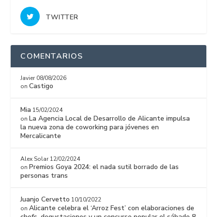
TWITTER
COMENTARIOS
Javier
08/08/2026
Castigo
on
Mia
15/02/2024
La Agencia Local de Desarrollo de Alicante impulsa
on
la nueva zona de coworking para jóvenes en
Mercalicante
Alex Solar
12/02/2024
Premios Goya 2024: el nada sutil borrado de las
on
personas trans
Juanjo Cervetto
10/10/2022
Alicante celebra el ‘Arroz Fest’ con elaboraciones de
on
chefs, degustaciones y un concurso popular el sábado 8