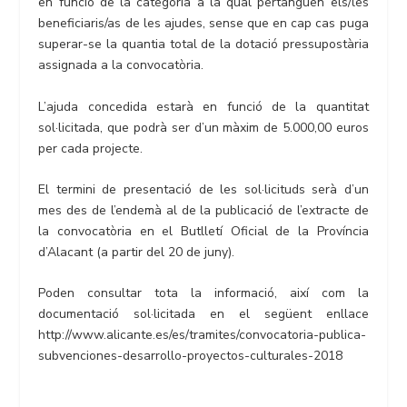
en funció de la categoria a la qual pertanguen els/les
beneficiaris/as de les ajudes, sense que en cap cas puga
superar-se la quantia total de la dotació pressupostària
assignada a la convocatòria.
L’ajuda concedida estarà en funció de la quantitat
sol·licitada, que podrà ser d’un màxim de 5.000,00 euros
per cada projecte.
El termini de presentació de les sol·licituds serà d’un
mes des de l’endemà al de la publicació de l’extracte de
la convocatòria en el Butlletí Oficial de la Província
d’Alacant (a partir del 20 de juny).
Poden consultar tota la informació, així com la
documentació sol·licitada en el següent enllace
http://www.alicante.es/es/tramites/convocatoria-publica-
subvenciones-desarrollo-proyectos-culturales-2018