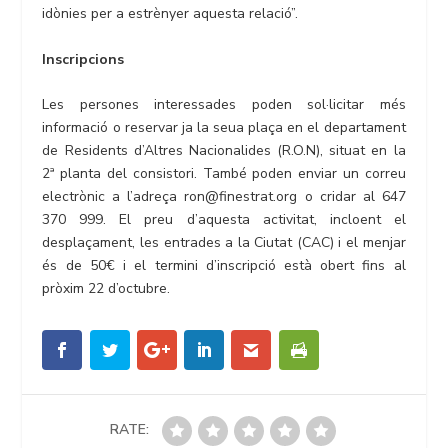
idònies per a estrènyer aquesta relació”.
Inscripcions
Les persones interessades poden sol·licitar més
informació o reservar ja la seua plaça en el departament
de Residents d’Altres Nacionalides (R.O.N), situat en la
2ª planta del consistori. També poden enviar un correu
electrònic a l’adreça ron@finestrat.org o cridar al 647
370 999. El preu d’aquesta activitat, incloent el
desplaçament, les entrades a la Ciutat (CAC) i el menjar
és de 50€ i el termini d’inscripció està obert fins al
pròxim 22 d’octubre.
RATE: