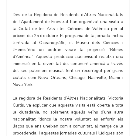
Des de la Regidoria de Residents d’Altres Nacionalitats
de l’Ajuntament de Finestrat han organitzat una visita a
la Ciutat de les Arts i les Ciències de València per al
pròxim dia 25 d’octubre. El programa de la jornada inclou
l’entrada al Oceanogràfic, el Museu dels Ciències i
l’Hemisfèric on podran veure la projecció “Ritmes
d’Amèrica”. Aquesta producció audiovisual realitza una
immersió en la diversitat del continent americà a través
del seu patrimoni musical fent un recorregut per grans
ciutats com Nova Orleans, Chicago, Nashville, Miami i
Nova York.
La regidora de Residents d’Altres Nacionalitats, Victoria
Curtis, va explicar que aquesta visita està oberta a tota
la ciutadania, no solament aquells veïns d’una altra
nacionalitat “doncs la nostra voluntat és enfortir els
llaços que ens uneixen com a comunitat, al marge de la
procedència. I aquestes jornades culturals i lúdiques són