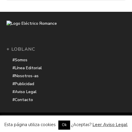
+ LOBLANC
#Somos
#Línea Editorial
#Nosotros-as
#Publicidad
#Aviso Legal
#Contacto
Una receta de
| Cocinada con cariño por
Electrico Romance
Esta página utiliza cookies
¿Aceptas?
Leer Aviso Legal
Ok
Hacker Harbor