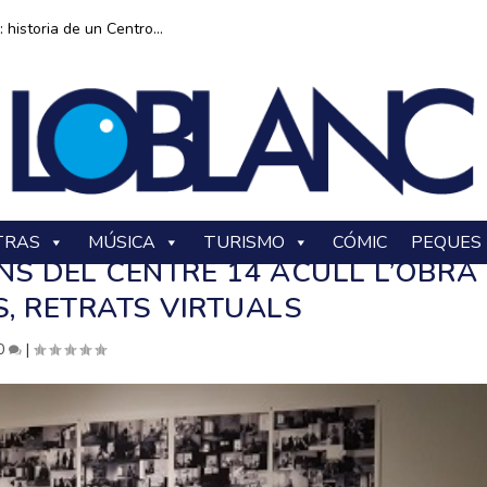
historia de un Centro...
TRAS
MÚSICA
TURISMO
CÓMIC
PEQUES
NS DEL CENTRE 14 ACULL L’OBRA
S, RETRATS VIRTUALS
0
|