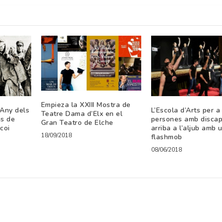
Empieza la XXIII Mostra de
Any dels
L’Escola d’Arts per a
Teatre Dama d’Elx en el
ns de
persones amb discap
Gran Teatro de Elche
lcoi
arriba a l’aljub amb 
18/09/2018
flashmob
08/06/2018