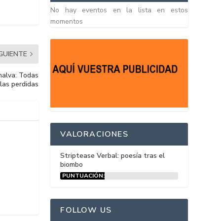
No hay eventos en la lista en estos
momentos
IGUIENTE
nalva: Todas
llas perdidas
VALORACIONES
Striptease Verbal: poesía tras el
biombo
PUNTUACIÓN:
15%
FOLLOW US