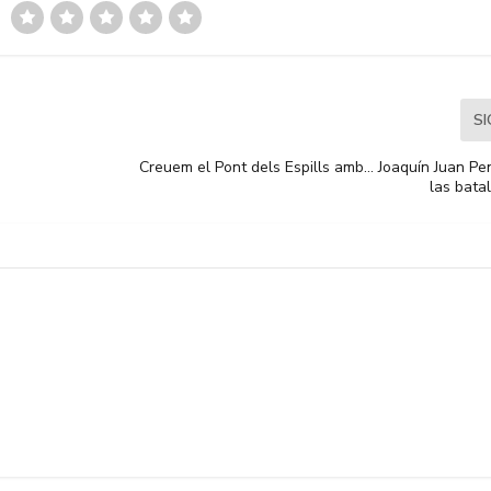
S
Creuem el Pont dels Espills amb… Joaquín Juan Pe
las bata