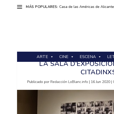
MÁS POPULARES:
Casa de las Américas de Alicante: 
ARTE
CINE
ESCENA
LE
LA SALA D’EXPOSICIO
CITADINX
Publicado por
Redacción LoBlanc.info
|
16 Jun 2020
|