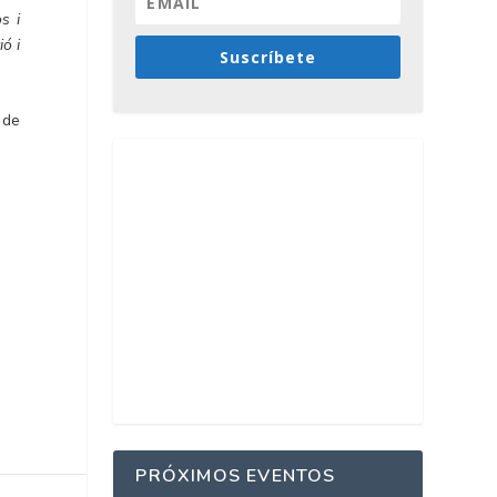
s i
ió i
Suscríbete
 de
PRÓXIMOS EVENTOS