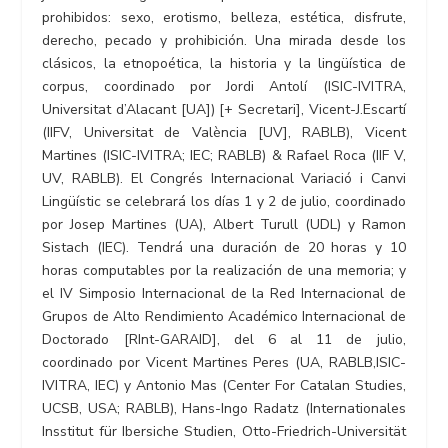
prohibidos: sexo, erotismo, belleza, estética, disfrute,
derecho, pecado y prohibición. Una mirada desde los
clásicos, la etnopoética, la historia y la lingüística de
corpus, coordinado por Jordi Antolí (ISIC-IVITRA,
Universitat d’Alacant [UA]) [+ Secretari], Vicent-J.Escartí
(IIFV, Universitat de València [UV], RABLB), Vicent
Martines (ISIC-IVITRA; IEC; RABLB) & Rafael Roca (IIF V,
UV, RABLB). El Congrés Internacional Variació i Canvi
Lingüístic se celebrará los días 1 y 2 de julio, coordinado
por Josep Martines (UA), Albert Turull (UDL) y Ramon
Sistach (IEC). Tendrá una duración de 20 horas y 10
horas computables por la realización de una memoria; y
el IV Simposio Internacional de la Red Internacional de
Grupos de Alto Rendimiento Académico Internacional de
Doctorado [RInt-GARAID], del 6 al 11 de julio,
coordinado por Vicent Martines Peres (UA, RABLB,ISIC-
IVITRA, IEC) y Antonio Mas (Center For Catalan Studies,
UCSB, USA; RABLB), Hans-Ingo Radatz (Internationales
Insstitut für Ibersiche Studien, Otto-Friedrich-Universität