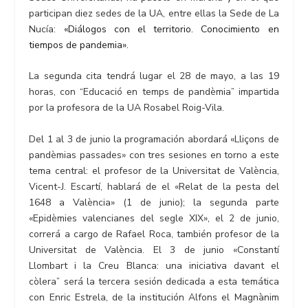
participan diez sedes de la UA, entre ellas la Sede de La
Nucía:
«Diálogos con el territorio. Conocimiento en
tiempos de pandemia».
La segunda cita tendrá lugar el 28 de mayo, a las 19
horas, con “Educació en temps de pandèmia” impartida
por la profesora de la UA Rosabel Roig-Vila.
Del 1 al 3 de junio la programación abordará «Lliçons de
pandèmias passades» con tres sesiones en torno a este
tema central: el profesor de la Universitat de València,
Vicent-J. Escartí, hablará de el «Relat de la pesta del
1648 a València» (1 de junio); la segunda parte
«Epidèmies valencianes del segle XIX», el 2 de junio,
correrá a cargo de Rafael Roca, también profesor de la
Universitat de València. El 3 de junio «Constantí
Llombart i la Creu Blanca: una iniciativa davant el
còlera” será la tercera sesión dedicada a esta temática
con Enric Estrela, de la institución Alfons el Magnànim