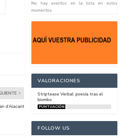
No hay eventos en la lista en estos
momentos
VALORACIONES
IGUIENTE
Striptease Verbal: poesía tras el
biombo
oan d’Alacant
PUNTUACIÓN:
15%
FOLLOW US