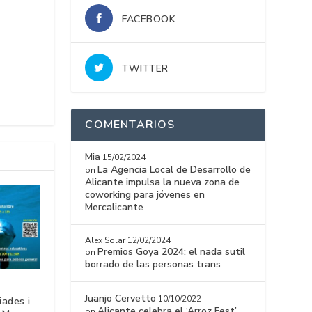
FACEBOOK
TWITTER
COMENTARIOS
Mia
15/02/2024
La Agencia Local de Desarrollo de
on
Alicante impulsa la nueva zona de
coworking para jóvenes en
Mercalicante
Alex Solar
12/02/2024
Premios Goya 2024: el nada sutil
on
borrado de las personas trans
Juanjo Cervetto
10/10/2022
iades i
Alicante celebra el ‘Arroz Fest’
on