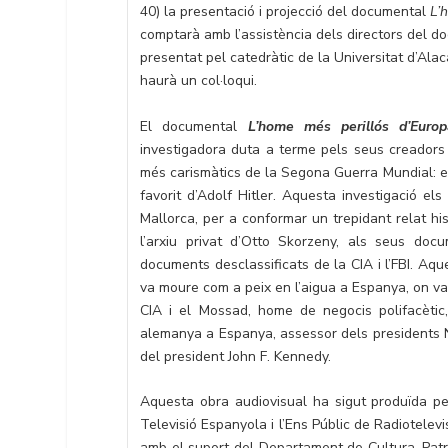
40) la presentació i projecció del documental
L’
comptarà amb l’assistència dels directors del do
presentat pel catedràtic de la Universitat d’Ala
haurà un col·loqui.
El documental
L’home més perillós d’Europ
investigadora duta a terme pels seus creadors 
més carismàtics de la Segona Guerra Mundial: el
favorit d’Adolf Hitler. Aquesta investigació els
Mallorca, per a conformar un trepidant relat hi
l’arxiu privat d’Otto Skorzeny, als seus docu
documents desclassificats de la CIA i l’FBI. Aq
va moure com a peix en l’aigua a Espanya, on va r
CIA i el Mossad, home de negocis polifacètic, 
alemanya a Espanya, assessor dels presidents Na
del president John F. Kennedy.
Aquesta obra audiovisual ha sigut produïda p
Televisió Espanyola i l’Ens Públic de Radiotelevisi
amb el suport del Departament de Cultura, Patrimo