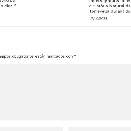
OVISUAL
tallers gratuïts en e
ls dies 5
d’Història Natural de
Torrevella durant d
17/10/2023
ampos obligatorios están marcados con
*