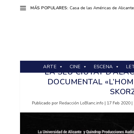
MÁS POPULARES:
Casa de las Américas de Alicante: 
ARTE
CINE
ESCENA
LE
LA SEU CIUTAT D’ALA
DOCUMENTAL «L’HOME
SKORZ
Publicado por
Redacción LoBlanc.info
|
17 Feb 2020
|