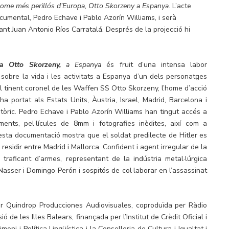
home més perillós d’Europa, Otto Skorzeny a Espanya
. L’acte
cumental, Pedro Echave i Pablo Azorín Williams, i serà
cant Juan Antonio Ríos Carratalá. Després de la projecció hi
a Otto Skorzeny,
a Espanya
és fruit d’una intensa labor
sobre la vida i les activitats a Espanya d’un dels personatges
 tinent coronel de les Waffen SS Otto Skorzeny, l’home d’acció
 ha portat als Estats Units, Àustria, Israel, Madrid, Barcelona i
stòric. Pedro Echave i Pablo Azorín Williams han tingut accés a
ments, pel·lícules de 8mm i fotografies inèdites, així com a
uesta documentació mostra que el soldat predilecte de Hitler es
esidir entre Madrid i Mallorca. Confident i agent irregular de la
traficant d’armes, representant de la indústria metal·lúrgica
sser i Domingo Perón i sospitós de col·laborar en l’assassinat
er Quindrop Producciones Audiovisuales, coproduïda per Ràdio
ó de les Illes Balears, finançada per l’Institut de Crèdit Oficial i
ni i Política Lingüística i la Conselleria de Cultura i Igualtat i