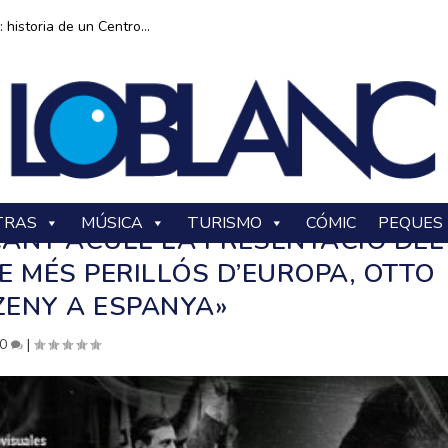
historia de un Centro...
TRAS
MÚSICA
TURISMO
CÓMIC
PEQUES
CANT ACULL LA PRESENTACIÓ DEL
 MÉS PERILLÓS D’EUROPA, OTTO
ENY A ESPANYA»
0
|