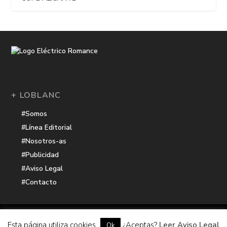
+ LOBLANC
#Somos
#Línea Editorial
#Nosotros-as
#Publicidad
#Aviso Legal
#Contacto
Una receta de
| Cocinada con cariño por
Electrico Romance
Esta página utiliza cookies
¿Aceptas?
Leer Aviso Legal
Ok