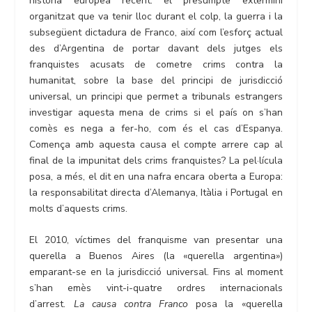
història europea recent: el presumpte extermini
organitzat que va tenir lloc durant el colp, la guerra i la
subsegüent dictadura de Franco, així com l’esforç actual
des d’Argentina de portar davant dels jutges els
franquistes acusats de cometre crims contra la
humanitat, sobre la base del principi de jurisdicció
universal, un principi que permet a tribunals estrangers
investigar aquesta mena de crims si el país on s’han
comès es nega a fer-ho, com és el cas d’Espanya.
Comença amb aquesta causa el compte arrere cap al
final de la impunitat dels crims franquistes? La pel·lícula
posa, a més, el dit en una nafra encara oberta a Europa:
la responsabilitat directa d’Alemanya, Itàlia i Portugal en
molts d’aquests crims.
El 2010, víctimes del franquisme van presentar una
querella a Buenos Aires (la «querella argentina»)
emparant-se en la jurisdicció universal. Fins al moment
s’han emès vint-i-quatre ordres internacionals
d’arrest.
La causa contra Franco
posa la «querella