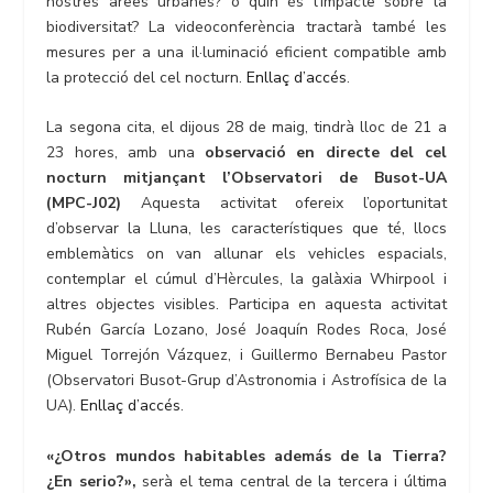
nostres àrees urbanes? o quin és l’impacte sobre la
biodiversitat? La videoconferència tractarà també les
mesures per a una il·luminació eficient compatible amb
la protecció del cel nocturn.
Enllaç d’accés
.
La segona cita, el dijous 28 de maig, tindrà lloc de 21 a
23 hores, amb una
observació en directe del cel
nocturn mitjançant l’Observatori de Busot-UA
(MPC-J02)
Aquesta activitat ofereix l’oportunitat
d’observar la Lluna, les característiques que té, llocs
emblemàtics on van allunar els vehicles espacials,
contemplar el cúmul d’Hèrcules, la galàxia Whirpool i
altres objectes visibles. Participa en aquesta activitat
Rubén García Lozano, José Joaquín Rodes Roca, José
Miguel Torrejón Vázquez, i Guillermo Bernabeu Pastor
(Observatori Busot-Grup d’Astronomia i Astrofísica de la
UA).
Enllaç d’accés
.
«
¿Otros mundos habitables además de la Tierra?
¿En serio?»
,
serà el tema central de la tercera i última