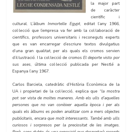
la major part
de caràcter
científic i
cultural. L’àlbum
Inmortelle Egypt
, editat l’any 1966,
col·lecció que l’empresa va fer amb la col·laboració de
científics, professors universitaris i reconeguts experts
que es van encarregar d’escriure textos divulgatius
d’una gran qualitat, per als quals els cromos servien
d’il·lustració. I la col·lecció de cromos
El deporte visto por
sus ases
, última col·lecció publicada per Nestlé a
Espanya l’any 1967.
Carlos Barciela, catedràtic d’Història Econòmica de la
UA i propietari de la col·lecció, explica que
“la mostra
pot ser vista de moltes maneres. Amb els ulls d’aquelles
persones que no van conèixer aquella època i per als
quals els àlbums es poden analitzar com a mers objectes
publicitaris, encara que molt interessants. També amb ulls
curiosos i sorpresos per la preciositat de les imatges.
Però, sens dubte, és una exposició que despertarà records