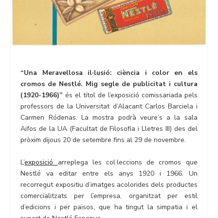
“Una Meravellosa il·lusió: ciència i color en els
cromos de Nestlé. Mig segle de publicitat i cultura
(1920-1966)”
és el títol de l’exposició comissariada pels
professors de la Universitat d’Alacant Carlos Barciela i
Carmen Ródenas. La mostra podrà veure’s a la sala
Aifos de la UA (Facultat de Filosofia i Lletres III) des del
pròxim dijous 20 de setembre fins al 29 de novembre.
L’
exposició
arreplega les col·leccions de cromos que
Nestlé va editar entre els anys 1920 i 1966. Un
recorregut expositiu d’imatges acolorides dels productes
comercialitzats per l’empresa, organitzat per estil
d’edicions i per països, que ha tingut la simpatia i el