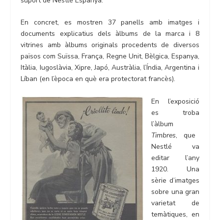
suport de Nestlé Espanya.
En concret, es mostren 37 panells amb imatges i
documents explicatius dels àlbums de la marca i 8
vitrines amb àlbums originals procedents de diversos
països com Suïssa, França, Regne Unit, Bèlgica, Espanya,
Itàlia, Iugoslàvia, Xipre, Japó, Austràlia, l’Índia, Argentina i
Líban (en l’època en què era protectorat francès).
En l’exposició
es troba
l’àlbum
Timbres
, que
Nestlé va
editar l’any
1920. Una
sèrie d’imatges
sobre una gran
varietat de
temàtiques, en