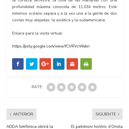
la corteza terrestre, la fosa de las Marianas con una
profundidad máxima conocida de 11.034 metros. Este
inmenso océano separa y a la vez une a la gente de dos
costas muy alejadas: la asiática y la sudamericana.
Enlace para la visita virtual:
https://poly.google.com/view/fCVRVcWxbri
RATE:
ANTERIOR
SIGUIENTE
ADDA·Simfònica obrirà la
El patrimoni històric d’Oriola