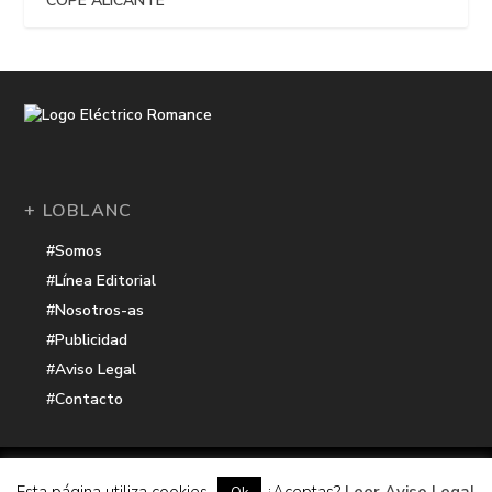
COPE ALICANTE
+ LOBLANC
#Somos
#Línea Editorial
#Nosotros-as
#Publicidad
#Aviso Legal
#Contacto
Una receta de
| Cocinada con cariño por
Electrico Romance