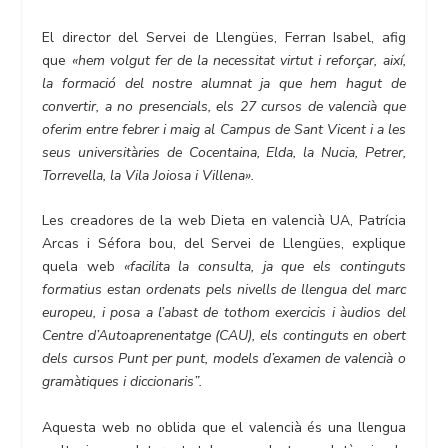
El director del Servei de Llengües, Ferran Isabel, afig
que
«hem volgut fer de la necessitat virtut i reforçar, així,
la formació del nostre alumnat ja que hem hagut de
convertir, a no presencials, els 27 cursos de valencià que
oferim entre febrer i maig al Campus de Sant Vicent i a les
seus universitàries de Cocentaina, Elda, la Nucia, Petrer,
Torrevella, la Vila Joiosa i Villena».
Les creadores de la web Dieta en valencià UA, Patrícia
Arcas i Séfora bou, del Servei de Llengües, explique
quela web
«facilita la consulta, ja que els continguts
formatius estan ordenats pels nivells de llengua del marc
europeu, i posa a l’abast de tothom exercicis i àudios del
Centre d’Autoaprenentatge (CAU), els continguts en obert
dels cursos Punt per punt, models d’examen de valencià o
gramàtiques i diccionaris”.
Aquesta web no oblida que el valencià és una llengua