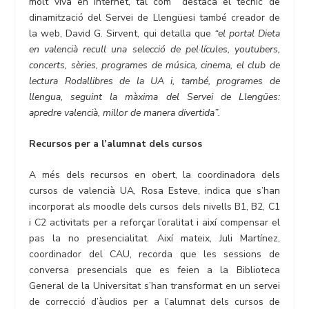
molt viva en Internet, tal com destaca el tècnic de
dinamització del Servei de Llengüesi també creador de
la web, David G. Sirvent, qui detalla que
“el portal Dieta
en valencià recull una selecció de pel·lícules, youtubers,
concerts, sèries, programes de música, cinema, el club de
lectura Rodallibres de la UA i, també, programes de
llengua, seguint la màxima del Servei de Llengües:
apredre valencià, millor de manera divertida”.
Recursos per a l’alumnat dels cursos
A més dels recursos en obert, la coordinadora dels
cursos de valencià UA, Rosa Esteve, indica que s’han
incorporat als moodle dels cursos dels nivells B1, B2, C1
i C2 activitats per a reforçar l’oralitat i així compensar el
pas la no presencialitat. Així mateix, Juli Martínez,
coordinador del CAU, recorda que les sessions de
conversa presencials que es feien a la Biblioteca
General de la Universitat s’han transformat en un servei
de correcció d’àudios per a l’alumnat dels cursos de