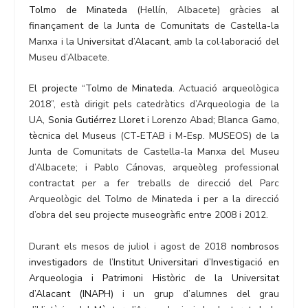
Tolmo de Minateda
(Hellín, Albacete) gràcies al
finançament de la Junta de Comunitats de Castella-la
Manxa i la
Universitat d’Alacant
, amb la col·laboració del
Museu d’Albacete.
El projecte “Tolmo de Minateda
. Actuació arqueològica
2018”, està dirigit pels catedràtics d’Arqueologia de la
UA,
Sonia Gutiérrez Lloret
i Lorenzo Abad; Blanca Gamo,
tècnica del Museus (CT-ETAB i M-Esp. MUSEOS) de la
Junta de Comunitats de Castella-la Manxa del Museu
d’Albacete; i Pablo Cánovas, arqueòleg professional
contractat per a fer treballs de direcció del Parc
Arqueològic del Tolmo de Minateda i per a la direcció
d’obra del seu projecte museogràfic entre 2008 i 2012.
Durant els mesos de juliol i agost de 2018
nombrosos
investigadors
de l’
Institut Universitari d’Investigació en
Arqueologia i Patrimoni Històric de la Universitat
d’Alacant (INAPH)
i un grup d’alumnes del grau