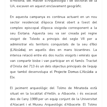
d’Història, del Màster d’Arqueologia i de doctorat de la
UA, excaven en aquest enclavament geogràfic.
En aquesta campanya es continua actuant en un nou
sector residencial d’època Emiral obert a l’oest del
complex episcopal d’època visigoda corresponent a la
seu Eiotana. Aquesta seu va ser creada pel regne
visigot de Toledo a principis del segle VII per a
administrar els territoris conquistats de la seu d’
Ilici
(L’Alcúdia)
, en aquells dies en mans bizantines. La
intensa relació entre els dos nuclis visigots i emirals que
van compartir bisbe i van participar en el famós Tractat
d’Oriola del 713 és un dels objectius principals de l’equip
que també desenvolupa el
Projecte Domus-L’Alcúdia
a
Elx.
El jaciment arqueològic del Tolmo de Minateda està
situat en la localitat d’Hellín, a Albacete, i és excavat
des de l’any 1988 per un equip conjunt de la Universitat
d’Alacant i el Museu Arqueològic d’Albacete. El Tolmo