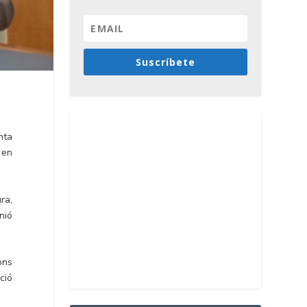
Suscríbete
nta
 en
ra,
nió
ons
ció