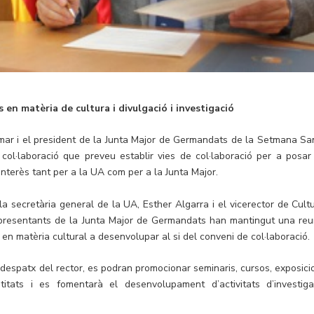
 en matèria de cultura i divulgació i investigació
lomar i el president de la Junta Major de Germandats de la Setmana Sa
col·laboració que preveu establir vies de col·laboració per a posar
’interès tant per a la UA com per a la Junta Major.
a secretària general de la UA, Esther Algarra i el vicerector de Cultu
representants de la Junta Major de Germandats han mantingut una reu
 en matèria cultural a desenvolupar al si del conveni de col·laboració.
 despatx del rector, es podran promocionar seminaris, cursos, exposici
titats i es fomentarà el desenvolupament d’activitats d’investiga