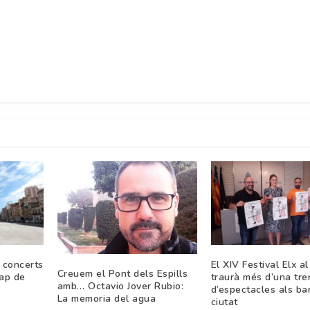
 concerts
El XIV Festival Elx al
Creuem el Pont dels Espills
cap de
traurà més d’una tr
amb… Octavio Jover Rubio:
d’espectacles als bar
La memoria del agua
ciutat