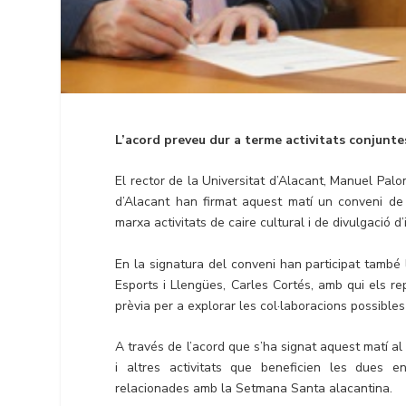
L’acord preveu dur a terme activitats conjuntes
El rector de la Universitat d’Alacant, Manuel Pa
d’Alacant han firmat aquest matí un conveni de 
marxa activitats de caire cultural i de divulgació d
En la signatura del conveni han participat també l
Esports i Llengües, Carles Cortés, amb qui els 
prèvia per a explorar les col·laboracions possibles
A través de l’acord que s’ha signat aquest matí al
i altres activitats que beneficien les dues en
relacionades amb la Setmana Santa alacantina.