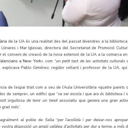
ària
de la UA és una realitat des del passat divendres a la biblioteca
a Llinares i Mar Iglesias, directora del Secretariat de Promoció Cultura
car el conveni de creació de la nova extensió de la UA a la comarca en
alencians a New York
», com
“un petit tast de les activitats culturals
”, explicava Pablo Giménez, regidor sellard i professor de la UA, qui
cia de l’espai triat com a seu de l’Aula Universitària «quatre parets 
des de sempre», un edifici
que “va ser escola i que ara és biblioteca i 
olt orgullosa de tenir un teixit associatiu que genera una gran activi
un graó més
”.
l’agraïment al poble de
Sella “per l’acollida i per deixar-nos apropar
la vostra disposició un ampli catàleg d’activitats per dur a terme, a més 