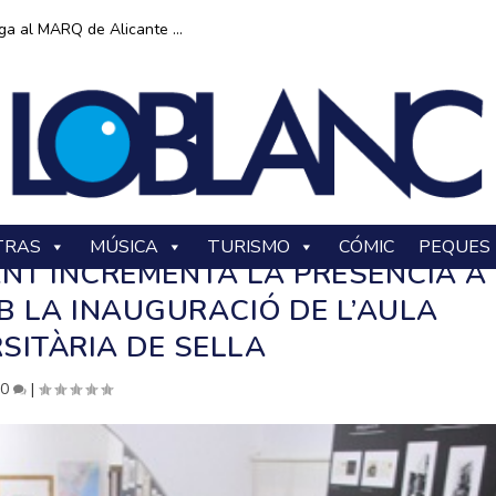
ga al MARQ de Alicante ...
TRAS
MÚSICA
TURISMO
CÓMIC
PEQUES
ANT INCREMENTA LA PRESÈNCIA A
B LA INAUGURACIÓ DE L’AULA
SITÀRIA DE SELLA
|
0
|