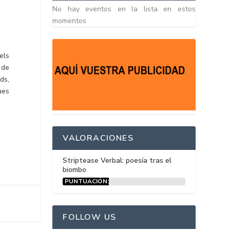
No hay eventos en la lista en estos
momentos
els
 de
ds,
ues
VALORACIONES
Striptease Verbal: poesía tras el
biombo
PUNTUACIÓN:
15%
FOLLOW US