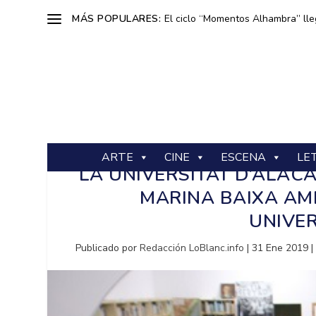
MÁS POPULARES:
El ciclo “Momentos Alhambra” lle
ARTE
CINE
ESCENA
LE
LA UNIVERSITAT D’ALAC
MARINA BAIXA AM
UNIVER
Publicado por
Redacción LoBlanc.info
|
31 Ene 2019