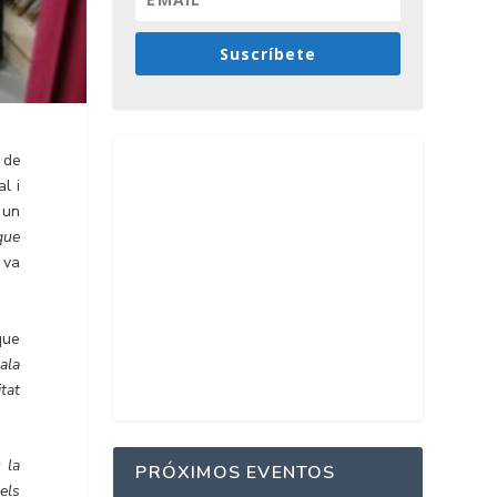
Suscríbete
 de
l i
 un
 que
 va
que
sala
tat
 la
PRÓXIMOS EVENTOS
dels