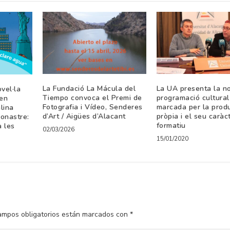
La Fundació La Mácula del
La UA presenta la n
vel·la
Tiempo convoca el Premi de
programació cultural
 en
Fotografia i Vídeo, Senderes
marcada per la prod
lina
d’Art / Aigües d’Alacant
pròpia i el seu caràc
onastre:
formatiu
a les
02/03/2026
15/01/2020
ampos obligatorios están marcados con
*