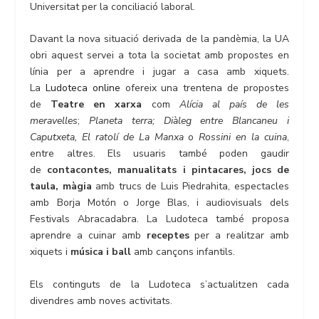
Universitat per la conciliació laboral.
Davant la nova situació derivada de la pandèmia, la UA
obri aquest servei a tota la societat amb propostes en
línia per a aprendre i jugar a casa amb xiquets.
La
Ludoteca online
ofereix una trentena de propostes
de
Teatre en xarxa
com
Alícia al país de les
meravelles
;
Planeta terra; Diàleg entre Blancaneu i
Caputxeta, El ratolí de La Manxa
o
Rossini en la cuina
,
entre altres. Els usuaris també poden gaudir
de
contacontes,
manualitats i pintacares, jocs de
taula, màgia
amb trucs de Luis Piedrahita, espectacles
amb Borja Motón o Jorge Blas, i audiovisuals dels
Festivals Abracadabra. La Ludoteca també proposa
aprendre a cuinar amb
receptes
per a realitzar amb
xiquets i
música i ball
amb cançons infantils.
Els continguts de la Ludoteca s’actualitzen cada
divendres amb noves activitats.