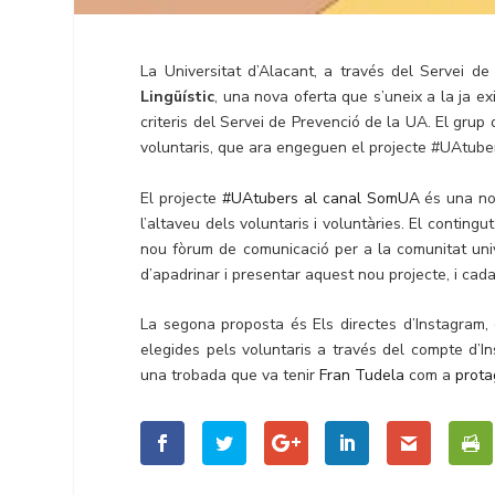
La Universitat d’Alacant, a través del Servei d
Lingüístic
, una nova oferta que s’uneix a la ja ex
criteris del Servei de Prevenció de la UA. El grup
voluntaris, que ara engeguen el projecte #UAtuber
El projecte
#UAtubers al canal SomUA
és una nov
l’altaveu dels voluntaris i voluntàries. El conting
nou fòrum de comunicació per a la comunitat unive
d’apadrinar i presentar aquest nou projecte, i cad
La segona proposta és Els directes d’Instagram
elegides pels voluntaris a través del compte d’
una trobada que va tenir
Fran Tudela
com a
prota