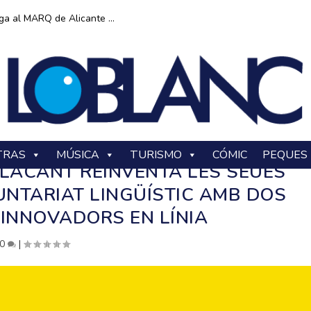
ga al MARQ de Alicante ...
TRAS
MÚSICA
TURISMO
CÓMIC
PEQUES
ALACANT REINVENTA LES SEUES
UNTARIAT LINGÜÍSTIC AMB DOS
 INNOVADORS EN LÍNIA
0
|