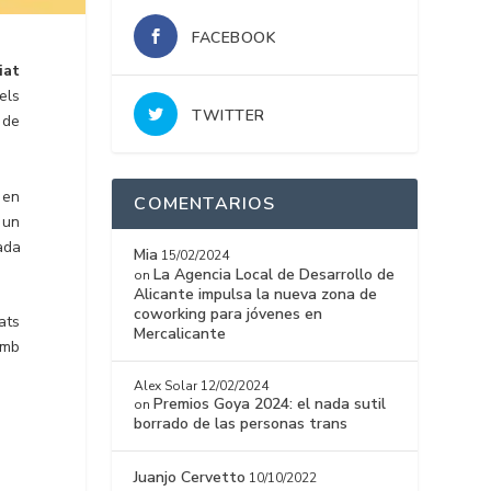
FACEBOOK
iat
els
TWITTER
 de
 en
COMENTARIOS
 un
ada
Mia
15/02/2024
La Agencia Local de Desarrollo de
on
Alicante impulsa la nueva zona de
coworking para jóvenes en
ats
Mercalicante
amb
Alex Solar
12/02/2024
Premios Goya 2024: el nada sutil
on
borrado de las personas trans
Juanjo Cervetto
10/10/2022