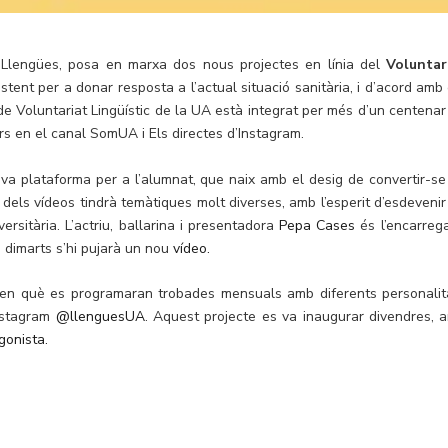
e Llengües, posa en marxa dos nous projectes en línia del
Voluntar
istent per a donar resposta a l’actual situació sanitària, i d’acord amb 
 de Voluntariat Lingüístic de la UA està integrat per més d’un centenar
s en el canal SomUA i Els directes d’Instagram.
a plataforma per a l’alumnat, que naix amb el desig de convertir-se
ut dels vídeos tindrà temàtiques molt diverses, amb l’esperit d’esdevenir
rsitària. L’actriu, ballarina i presentadora
Pepa Cases
és l’encarreg
a dimarts s’hi pujarà un nou
vídeo.
, en què es programaran trobades mensuals amb diferents personalit
Instagram
@llenguesUA
. Aquest projecte es va inaugurar divendres, 
gonista.