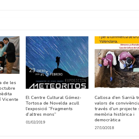
a de les
’octubre
nèdita
El Centre Cultural Gómez-
Callosa d’en Sarrià 
í Vicente
Tortosa de Novelda acull
valors de convivènci
l’exposició “Fragments
través d’un projecte 
d’altres mons”
memòria històrica i
democràtica
01/02/2019
27/10/2018