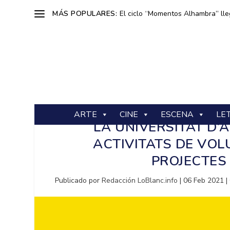
MÁS POPULARES:
El ciclo “Momentos Alhambra” lle
ARTE
CINE
ESCENA
LE
LA UNIVERSITAT D’
ACTIVITATS DE VOL
PROJECTES
Publicado por
Redacción LoBlanc.info
|
06 Feb 2021
|