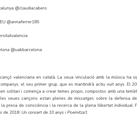
atalunya @claudiacabero
a CEU @annaferrer185
ersitatvalencia
rcelona @uabbarcelona
 cançó valenciana en català. La seua vinculació amb la música ha si
companys, el seu primer grup, que es mantindrà actiu vuit anys. El 20
r en solitari i comença a crear temes propis, compostos amb una temàt
 les seues cançons estan plenes de missatges sobre la defensa de
bre la presa de consciència i la recerca de la plena llibertat individual. 
ms de 2018:
Un concert de 10 anys
i
Poemitza’t
.