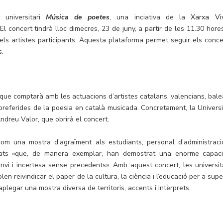
 universitari
Música de poetes
, una inciativa de la
Xarxa Vi
l concert tindrà lloc dimecres, 23 de juny, a partir de les 11.30 hores
dels artistes participants. Aquesta plataforma permet seguir els conce
s.
 que comptarà amb les actuacions d’artistes catalans, valencians, bale
preferides de la poesia en català musicada. Concretament, la Universi
Andreu Valor, que obrirà el concert.
com una mostra d’agraïment als estudiants, personal d’administració
itats «que, de manera exemplar, han demostrat una enorme capaci
nvi i incertesa sense precedents». Amb aquest concert, les universit
len reivindicar el paper de la cultura, la ciència i l’educació per a sup
plegar una mostra diversa de territoris, accents i intèrprets.