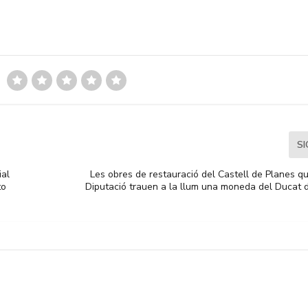
S
ial
Les obres de restauració del Castell de Planes q
to
Diputació trauen a la llum una moneda del Ducat 