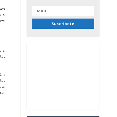
ves
, a
rts
Suscríbete
ars
tat
, i
tat
ats
erar