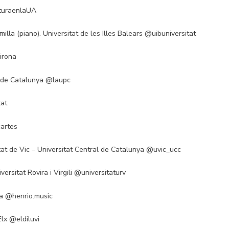
lturaenlaUA
illa (piano). Universitat de les Illes Balears @uibuniversitat
girona
ca de Catalunya @laupc
tat
cartes
at de Vic – Universitat Central de Catalunya @uvic_ucc
versitat Rovira i Virgili @universitaturv
ra @henrio.music
Elx @eldiluvi