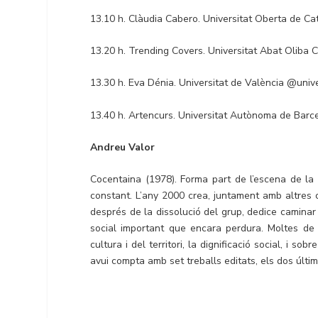
13.10 h. Clàudia Cabero. Universitat Oberta de C
13.20 h. Trending Covers. Universitat Abat Olib
13.30 h. Eva Dénia. Universitat de València @univ
13.40 h. Artencurs. Universitat Autònoma de Ba
Andreu Valor
Cocentaina (1978). Forma part de l’escena de la
constant. L’any 2000 crea, juntament amb altres 
després de la dissolució del grup, dedice camina
social important que encara perdura. Moltes de
cultura i del territori, la dignificació social, i so
avui compta amb set treballs editats, els dos últi