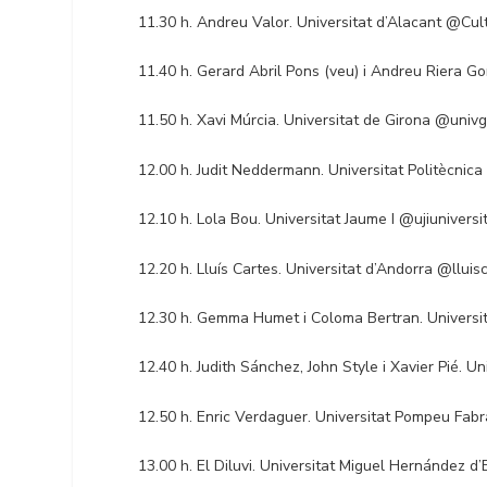
11.30 h. Andreu Valor. Universitat d’Alacant @Cu
11.40 h. Gerard Abril Pons (veu) i Andreu Riera Gom
11.50 h. Xavi Múrcia. Universitat de Girona @univ
12.00 h. Judit Neddermann. Universitat Politècni
12.10 h. Lola Bou. Universitat Jaume I @ujiuniversi
12.20 h. Lluís Cartes. Universitat d’Andorra @lluis
12.30 h. Gemma Humet i Coloma Bertran. Universit
12.40 h. Judith Sánchez, John Style i Xavier Pié. Uni
12.50 h. Enric Verdaguer. Universitat Pompeu Fab
13.00 h. El Diluvi. Universitat Miguel Hernández d’