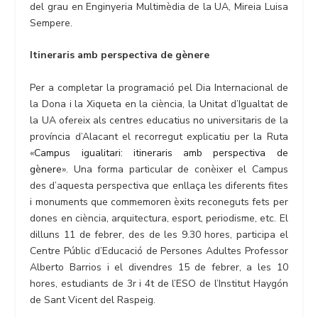
del grau en Enginyeria Multimèdia de la UA, Mireia Luisa
Sempere.
Itineraris amb perspectiva de gènere
Per a completar la programació pel Dia Internacional de
la Dona i la Xiqueta en la ciència, la Unitat d’Igualtat de
la UA ofereix als centres educatius no universitaris de la
província d’Alacant el recorregut explicatiu per la Ruta
«
Campus igualitari: itineraris amb perspectiva de
gènere
». Una forma particular de conèixer el Campus
des d’aquesta perspectiva que enllaça les diferents fites
i monuments que commemoren èxits reconeguts fets per
dones en ciència, arquitectura, esport, periodisme, etc. El
dilluns 11 de febrer, des de les 9.30 hores, participa el
Centre Públic d’Educació de Persones Adultes Professor
Alberto Barrios i el divendres 15 de febrer, a les 10
hores, estudiants de 3r i 4t de l’ESO de l’Institut Haygón
de Sant Vicent del Raspeig.