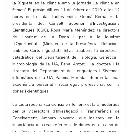
la Xiqueta en la ciència
amb la jornada La ciència en
Femení. El pròxim dilluns 11 de febrer de 2019, a les 12
hores en la sala d’actes Edifici Germà Bernàcer, la
presidenta del
Consell Superior d’Investigacions
Científiques
(CSIC), Rosa María Menéndez; la directora
de l’
Institut de la Dona i per a la Igualtat
d’Oportunitats
(Ministeri de la Presidència, Relacions
amb les Corts i Igualtat), Silvia Buabent; la directora i
catedràtica del Departament de Fisiologia, Genètica i
Microbiologia de la UA, Pepa Antón; i la doctora i la
directora del Departament de Llenguatges i Sistemes
Informàtics de la UA, Paloma Moreda, oferiran la seua
experiència personal i recorregut professional com a
dones i científiques.
La taula redona
«La ciència en femení»
estarà moderada
per la vicerectora d’Investigació i Transferència de
Coneixement, Amparo Navarro, que insisteix en la
importància de crear referents de dones en el camp de
la ciència i la tecnologia per a despertar vocacions