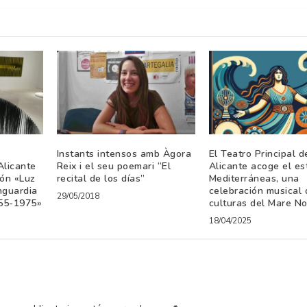
Instants intensos amb Àgora
El Teatro Principal d
licante
Reix i el seu poemari “El
Alicante acoge el es
ión «Luz
recital de los días”
Mediterráneas, una
nguardia
celebración musical 
29/05/2018
955-1975»
culturas del Mare N
18/04/2025