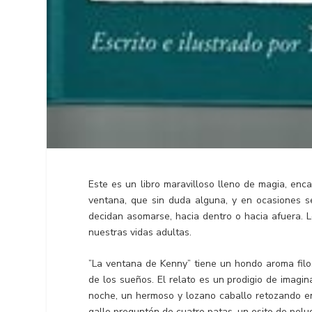
Este es un libro maravilloso lleno de magia, enc
ventana, que sin duda alguna, y en ocasiones s
decidan asomarse, hacia dentro o hacia afuera. 
nuestras vidas adultas.
”La ventana de Kenny” tiene un hondo aroma filosóf
de los sueños. El relato es un prodigio de imagin
noche, un hermoso y lozano caballo retozando en
gallo preguntón de cuatro patas, un osito de pelu