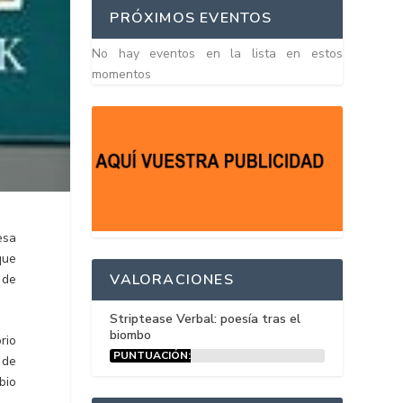
PRÓXIMOS EVENTOS
No hay eventos en la lista en estos
momentos
esa
que
VALORACIONES
 de
Striptease Verbal: poesía tras el
biombo
rio
PUNTUACIÓN:
 de
15%
bio