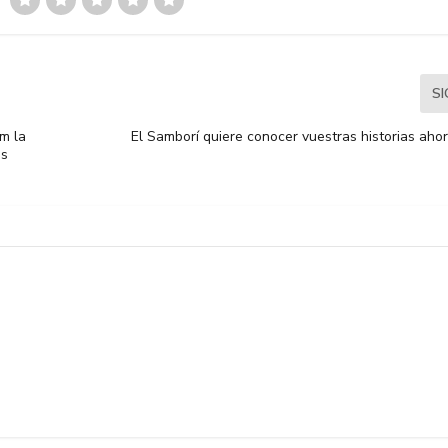
S
m la
El Samborí quiere conocer vuestras historias aho
ps