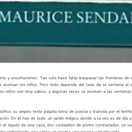
anto y ensoñaciones. Tan solo hace falta traspasar las fronteras de 
e asoman los niños. Pero todo depende del lado de la ventana al 
Los niños son muy sabios, y algunas veces se asoman a las ventanas
ico, su amplio texto palpita lleno de poesía y transita por el territo
ación. En él hay de todo: un jardín mágico donde a la vez es de día y
 el tejado de una casa, dos soldaditos de plomo contrariados, un sa
che entristecido, una cabra, un poema, una pizarra y mucha vida.