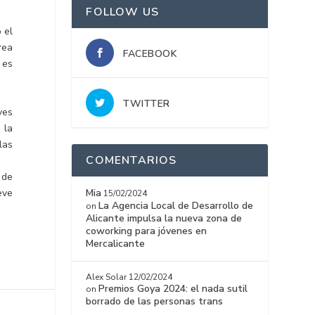
FOLLOW US
 el
rea
FACEBOOK
 es
TWITTER
ves
 la
las
COMENTARIOS
 de
eve
Mia
15/02/2024
La Agencia Local de Desarrollo de
on
Alicante impulsa la nueva zona de
coworking para jóvenes en
Mercalicante
Alex Solar
12/02/2024
Premios Goya 2024: el nada sutil
on
borrado de las personas trans