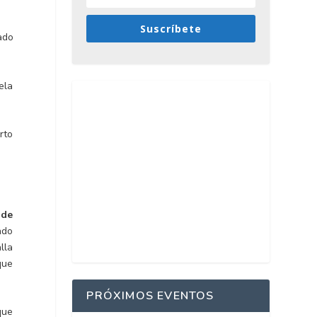
Suscríbete
ado
ela
rto
 de
ndo
lla
que
PRÓXIMOS EVENTOS
que