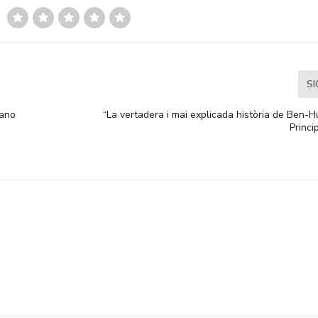
S
iano
“La vertadera i mai explicada història de Ben-H
Princi