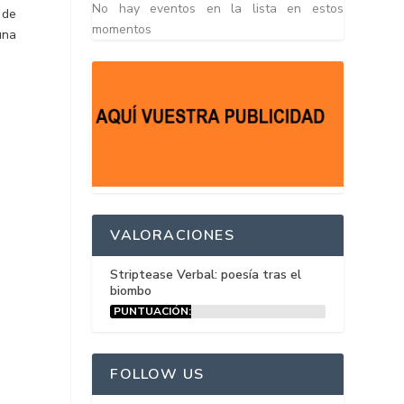
No hay eventos en la lista en estos
 de
momentos
una
VALORACIONES
Striptease Verbal: poesía tras el
biombo
PUNTUACIÓN:
15%
FOLLOW US