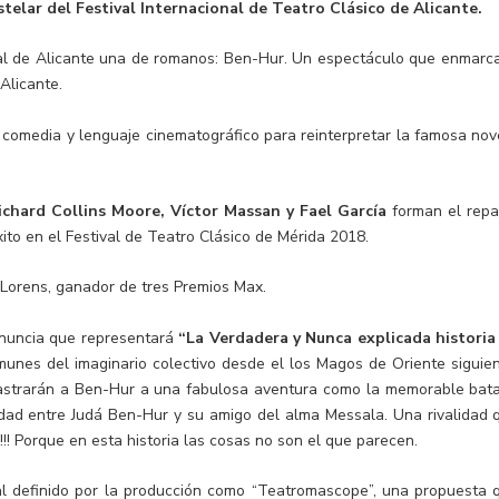
stelar del Festival Internacional de Teatro Clásico de Alicante.
ipal de Alicante una de romanos: Ben-Hur. Un espectáculo que enmarc
 Alicante.
, comedia y lenguaje cinematográfico para reinterpretar la famosa nov
ichard Collins Moore, Víctor Massan y Fael García
forman el repa
to en el Festival de Teatro Clásico de Mérida 2018.
 LLorens, ganador de tres Premios Max.
anuncia que representará
“La Verdadera y Nunca explicada historia
omunes del imaginario colectivo desde el los Magos de Oriente siguie
rrastrarán a Ben-Hur a una fabulosa aventura como la memorable bata
alidad entre Judá Ben-Hur y su amigo del alma Messala. Una rivalidad 
!!! Porque en esta historia las cosas no son el que parecen.
al definido por la producción como “Teatromascope”, una propuesta 