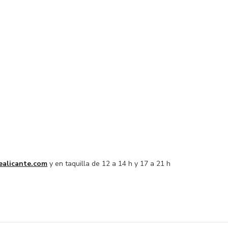
ealicante.com
y en taquilla de 12 a 14 h y 17 a 21 h