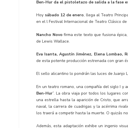
Ben-Hur da el pistoletazo de salida a la fase e
Hoy
sábado 12 de enero
, llega al Teatro Princ
en el l Festival Internacional de Teatro Clásico de
Nancho Novo
firma este texto que fusiona épica
de Lewis Wallace.
Eva Isanta, Agustín Jiménez, Elena Lombao, R
de esta potente producción estrenada con gran éxi
El sello alicantino lo pondrán las luces de Juanjo
En un teatro romano, una compañía del siglo I y 
Ben-Hur
”. La obra viaja por todos los lugares c
una estrella hasta la aparición de Cristo, que a
naval, la carrera de cuadrigas y la acérrima riv
los traerá a competir hasta la muerte. O quizás no
Además, esta adaptación exhibe un ingenio visu