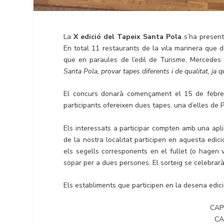
La
X edició del Tapeix Santa Pola
s’ha present
En total 11 restaurants de la vila marinera que 
que en paraules de l’edil de Turisme, Mercedes
Santa Pola, provar tapes diferents i de qualitat, ja q
El concurs donarà començament el 15 de febrer 
participants ofereixen dues tapes, una d’elles de P
Els interessats a participar compten amb una apl
de la nostra localitat participen en aquesta edi
els segells corresponents en el fullet (o hagen
sopar per a dues persones. El sorteig se celebrarà
Els establiments que participen en la desena edici
CAP
CA