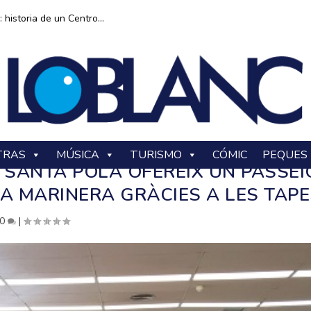
historia de un Centro...
TRAS
MÚSICA
TURISMO
CÓMIC
PEQUES
X SANTA POLA OFEREIX UN PASSEI
LA MARINERA GRÀCIES A LES TAP
0
|