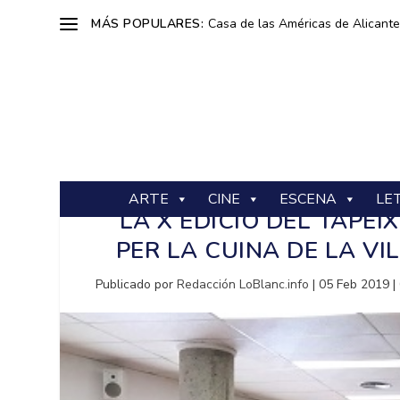
MÁS POPULARES:
Casa de las Américas de Alicante: 
ARTE
CINE
ESCENA
LE
LA X EDICIÓ DEL TAPEI
PER LA CUINA DE LA VI
Publicado por
Redacción LoBlanc.info
|
05 Feb 2019
|