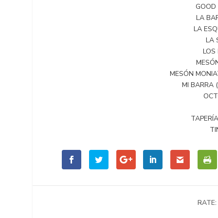
GOOD 
LA BAR
LA ESQU
LA 
LOS 
MESÓN
MESÓN MONIATO
MI BARRA (F
OCTO
TAPERÍA 
TI
RATE: