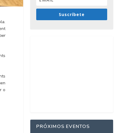
Suscríbete
la.
ent
 per
nts
nts
uen
r o
PRÓXIMOS EVENTOS