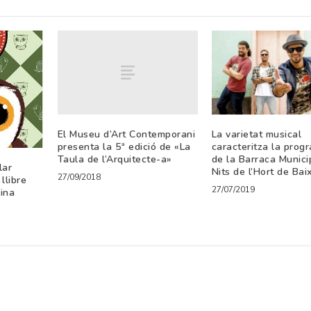
El Museu d’Art Contemporani
La varietat musical
presenta la 5ª edició de «La
caracteritza la prog
Taula de l’Arquitecte-a»
de la Barraca Municip
lar
Nits de l’Hort de Bai
27/09/2018
llibre
27/07/2019
ina