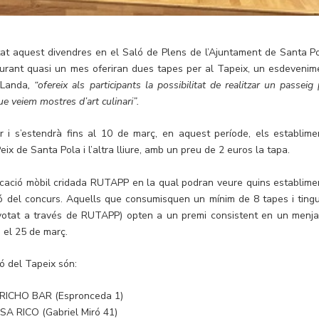
at aquest divendres en el Saló de Plens de l’Ajuntament de Santa Po
durant quasi un mes oferiran dues tapes per al Tapeix, un esdevenim
 Landa
, “ofereix als participants la possibilitat de realitzar un passeig
ue veiem mostres d’art culinari”.
i s’estendrà fins al 10 de març, en aquest període, els establime
eix de Santa Pola i l’altra lliure, amb un preu de 2 euros la tapa.
icació mòbil cridada RUTAPP en la qual podran veure quins establime
ció del concurs. Aquells que consumisquen un mínim de 8 tapes i ting
 votat a través de RUTAPP) opten a un premi consistent en un menja
 el 25 de març.
ó del Tapeix són:
RICHO BAR (Espronceda 1)
SA RICO (Gabriel Miró 41)