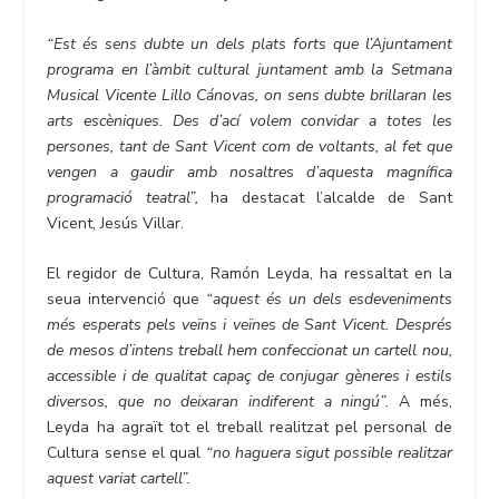
“Est és sens dubte un dels plats forts que l’Ajuntament
programa en l’àmbit cultural juntament amb la Setmana
Musical Vicente Lillo Cánovas, on sens dubte brillaran les
arts escèniques. Des d’ací volem convidar a totes les
persones, tant de Sant Vicent com de voltants, al fet que
vengen a gaudir amb nosaltres d’aquesta magnífica
programació teatral”,
ha destacat l’alcalde de Sant
Vicent, Jesús Villar.
El regidor de Cultura, Ramón Leyda, ha ressaltat en la
seua intervenció que
“aquest és un dels esdeveniments
més esperats pels veïns i veïnes de Sant Vicent. Després
de mesos d’intens treball hem confeccionat un cartell nou,
accessible i de qualitat capaç de conjugar gèneres i estils
diversos, que no deixaran indiferent a ningú”.
A més,
Leyda ha agraït tot el treball realitzat pel personal de
Cultura sense el qual
“no haguera sigut possible realitzar
aquest variat cartell”.