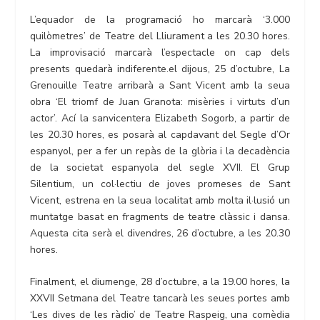
L’equador de la programació ho marcarà ‘3.000
quilòmetres’ de Teatre del Lliurament a les 20.30 hores.
La improvisació marcarà l’espectacle on cap dels
presents quedarà indiferente.el dijous, 25 d’octubre, La
Grenouille Teatre arribarà a Sant Vicent amb la seua
obra ‘El triomf de Juan Granota: misèries i virtuts d’un
actor’. Ací la sanvicentera Elizabeth Sogorb, a partir de
les 20.30 hores, es posarà al capdavant del Segle d’Or
espanyol, per a fer un repàs de la glòria i la decadència
de la societat espanyola del segle XVII. El Grup
Silentium, un col·lectiu de joves promeses de Sant
Vicent, estrena en la seua localitat amb molta il·lusió un
muntatge basat en fragments de teatre clàssic i dansa.
Aquesta cita serà el divendres, 26 d’octubre, a les 20.30
hores.
Finalment, el diumenge, 28 d’octubre, a la 19.00 hores, la
XXVII Setmana del Teatre tancarà les seues portes amb
‘Les dives de les ràdio’ de Teatre Raspeig, una comèdia