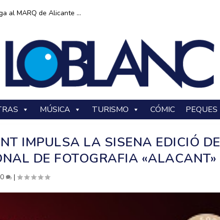
ga al MARQ de Alicante ...
TRAS
MÚSICA
TURISMO
CÓMIC
PEQUES
NT IMPULSA LA SISENA EDICIÓ D
NAL DE FOTOGRAFIA «ALACANT»
|
0
|