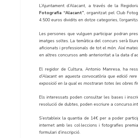
L’Ajuntament d’Alacant, a través de la Regidor
Fotografia “Alacant”
, organitzat pel Club Fotog
4.500 euros dividits en dotze categories, l’organitza
Les persones que vulguen participar podran prese
imatges soltes. La temàtica del concurs serà lliur
aficionats i professionals de tot el món. Així mat
en altres concursos amb anterioritat a la data d’a
El regidor de Cultura, Antonio Manresa, ha res
d’Alacant en aquesta convocatòria que edició rere 
exposició en la qual es mostraran totes les obres fi
Els interessats poden consultar les bases i inscri
resolució de dubtes, poden escriure a concurso.in
S’estableix la quantia de 14€ per a poder partici
internet amb les col·leccions i fotografies prem
formulari d’inscripció.