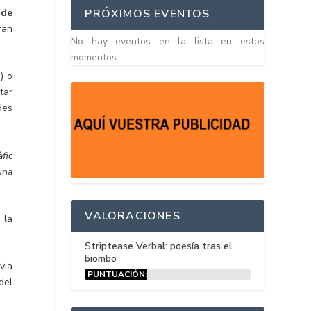
 de
PRÓXIMOS EVENTOS
ran
No hay eventos en la lista en estos
momentos
) o
tar
des
fic
una
VALORACIONES
 la
Striptease Verbal: poesía tras el
biombo
via
PUNTUACIÓN:
del
15%