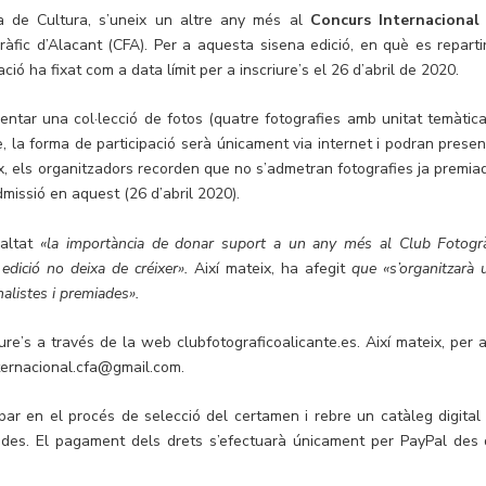
ia de Cultura, s’uneix un altre any més al
Concurs Internacional
ràfic d’Alacant (CFA). Per a aquesta sisena edició, en què es reparti
ció ha fixat com a data límit per a inscriure’s el 26 d’abril de 2020.
ntar una col·lecció de fotos (quatre fotografies amb unitat temàtica
e, la forma de participació serà únicament via internet i podran presen
eix, els organitzadors recorden que no s’admetran fotografies ja premia
dmissió en aquest (26 d’abril 2020).
saltat
«la importància de donar suport a un any més al Club Fotogrà
edició no deixa de créixer».
Així mateix, ha afegit
que «s’organitzarà 
nalistes i premiades».
ure’s a través de la web clubfotograficoalicante.es. Així mateix, per a
ternacional.cfa@gmail.com.
par en el procés de selecció del certamen i rebre un catàleg digital 
iades. El pagament dels drets s’efectuarà únicament per PayPal des 