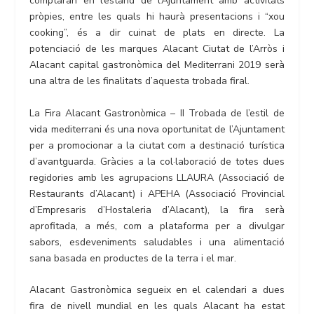
comptaran en l’estand de l’Ajuntament amb activitats
pròpies, entre les quals hi haurà presentacions i “xou
cooking”, és a dir cuinat de plats en directe. La
potenciació de les marques Alacant Ciutat de l’Arròs i
Alacant capital gastronòmica del Mediterrani 2019 serà
una altra de les finalitats d’aquesta trobada firal.
La Fira Alacant Gastronòmica – II Trobada de l’estil de
vida mediterrani és una nova oportunitat de l’Ajuntament
per a promocionar a la ciutat com a destinació turística
d’avantguarda. Gràcies a la col·laboració de totes dues
regidories amb les agrupacions LLAURA (Associació de
Restaurants d’Alacant) i APEHA (Associació Provincial
d’Empresaris d’Hostaleria d’Alacant), la fira serà
aprofitada, a més, com a plataforma per a divulgar
sabors, esdeveniments saludables i una alimentació
sana basada en productes de la terra i el mar.
Alacant Gastronòmica segueix en el calendari a dues
fira de nivell mundial en les quals Alacant ha estat